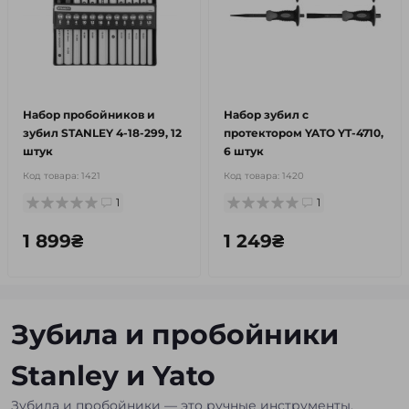
Набор пробойников и
Набор зубил с
зубил STANLEY 4-18-299, 12
протектором YATO YT-4710,
штук
6 штук
Код товара:
1421
Код товара:
1420
1
1
1 899₴
1 249₴
Зубила и пробойники
Stanley и Yato
Зубила и пробойники — это ручные инструменты,