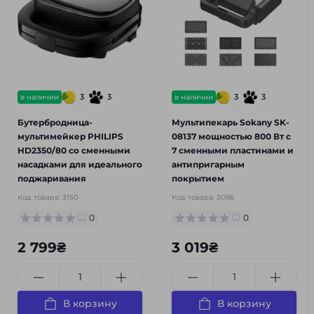
3
3
3
3
в наличии
в наличии
Бутербродница-
Мультипекарь Sokany SK-
мультимейкер PHILIPS
08137 мощностью 800 Вт с
HD2350/80 со сменными
7 сменными пластинами и
насадками для идеального
антипригарным
поджаривания
покрытием
Код товара:
3150
Код товара:
3086
0
0
2 799₴
3 019₴
В корзину
В корзину