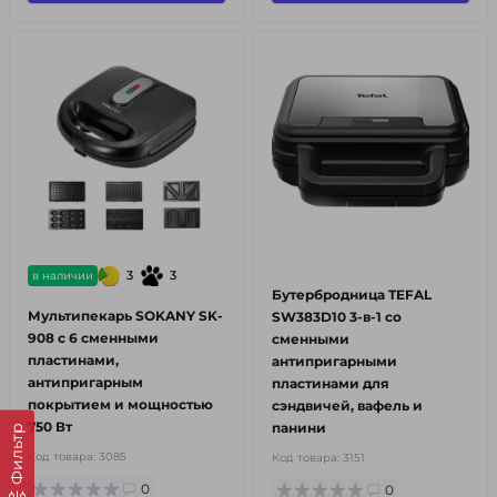
3
3
в наличии
Бутербродница TEFAL
Мультипекарь SOKANY SK-
SW383D10 3-в-1 со
908 с 6 сменными
сменными
пластинами,
антипригарными
антипригарным
пластинами для
покрытием и мощностью
сэндвичей, вафель и
750 Вт
панини
Фильтр
Код товара:
3085
Код товара:
3151
0
0