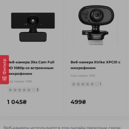
Фильтр
Веб-камера Jiks Cam Full
Веб-камера Xtrike XPC01 с
HD 1080p со встроенным
микрофоном
микрофоном
Код товара:
1383
Код товара:
1285
1
3
1 045₴
499₴
Веб-камеры используются для онлайн передачи связи