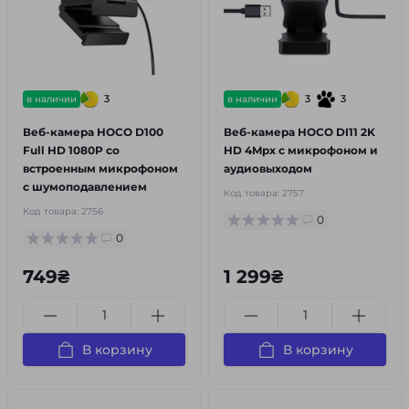
3
3
3
в наличии
в наличии
Веб-камера HOCO D100
Веб-камера HOCO DI11 2K
Full HD 1080P со
HD 4Mpx с микрофоном и
встроенным микрофоном
аудиовыходом
с шумоподавлением
Код товара:
2757
Код товара:
2756
0
0
749₴
1 299₴
В корзину
В корзину