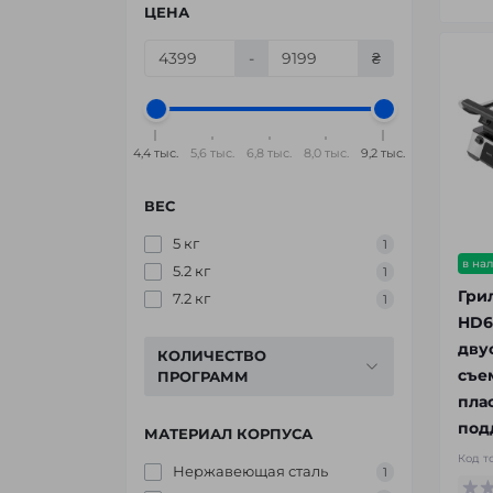
ЦЕНА
-
₴
4,4 тыс.
5,6 тыс.
6,8 тыс.
8,0 тыс.
9,2 тыс.
ВЕС
5 кг
1
в на
5.2 кг
1
Грил
7.2 кг
1
HD6
дву
КОЛИЧЕСТВО
съе
ПРОГРАММ
пла
под
МАТЕРИАЛ КОРПУСА
Код т
Нержавеющая сталь
1