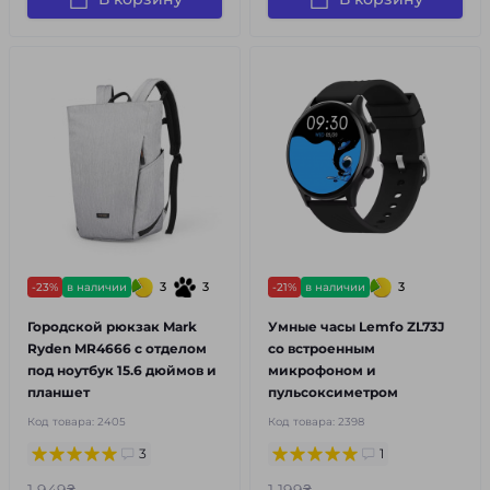
3
3
3
-23%
в наличии
-21%
в наличии
Городской рюкзак Mark
Умные часы Lemfo ZL73J
Ryden MR4666 с отделом
со встроенным
под ноутбук 15.6 дюймов и
микрофоном и
планшет
пульсоксиметром
Код товара:
2405
Код товара:
2398
3
1