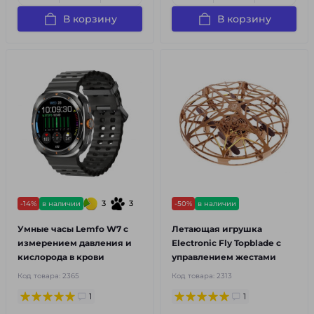
В корзину
В корзину
3
3
-14%
в наличии
-50%
в наличии
Умные часы Lemfo W7 с
Летающая игрушка
измерением давления и
Electronic Fly Topblade с
кислорода в крови
управлением жестами
Код товара:
2365
Код товара:
2313
1
1