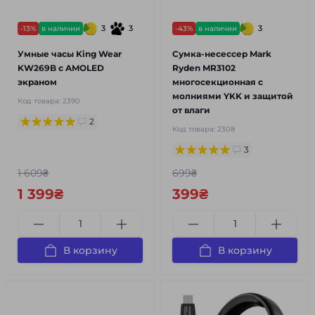
3
3
3
-13%
в наличии
-43%
в наличии
Умные часы King Wear
Сумка-несессер Mark
KW269B с AMOLED
Ryden MR3102
экраном
многосекционная с
молниями YKK и защитой
Код товара:
2390
от влаги
2
Код товара:
2308
3
1 609₴
699₴
1 399₴
399₴
В корзину
В корзину