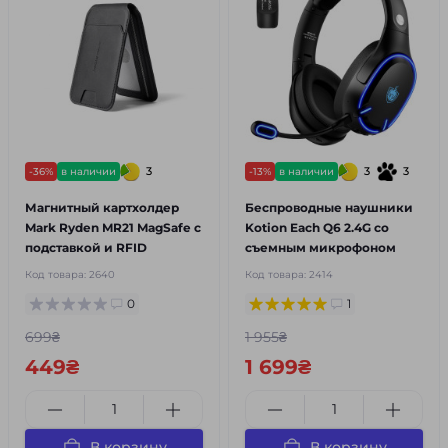
3
3
3
-36%
в наличии
-13%
в наличии
Магнитный картхолдер
Беспроводные наушники
Mark Ryden MR21 MagSafe с
Kotion Each Q6 2.4G со
подставкой и RFID
съемным микрофоном
Код товара:
2640
Код товара:
2414
0
1
699₴
1 955₴
449₴
1 699₴
В корзину
В корзину