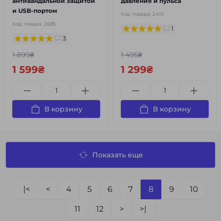
антивандальной защитой
давления и пульса
и USB-портом
Код товара:
2410
Код товара:
2685
1
3
1 899₴
1 495₴
1 599₴
1 299₴
В корзину
В корзину
Показать еще
|<
<
4
5
6
7
8
9
10
11
12
>
>|