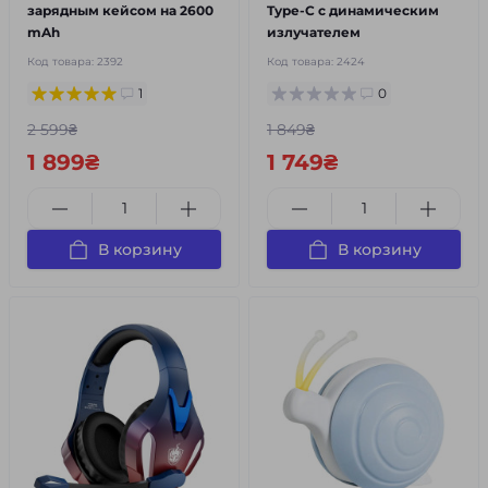
зарядным кейсом на 2600
Type-C с динамическим
mAh
излучателем
Код товара:
2392
Код товара:
2424
1
0
2 599₴
1 849₴
1 899₴
1 749₴
В корзину
В корзину