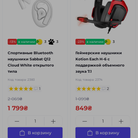
3
3
3
-13%
в наличии
-23%
в наличии
Спортивные Bluetooth
Геймерские наушники
наушники Sabbat Q12
Kotion Each H-6 с
Cloud White открытого
поддержкой объемного
типа
звука 7.1
Код товара:
2383
Код товара:
2374
1
2
2 069₴
1 099₴
1 799₴
849₴
В корзину
В корзину