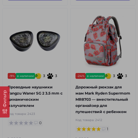
3
3
3
3
-9%
в наличии
-24%
в наличии
Проводные наушники
Дорожный рюкзак для
Фильтр
Tangzu Waner SG 2 3.5 mm с
мам Mark Ryden Supermom
динамическим
MR8703 — вместительный
излучателем
органайзер для
путешествий с ребенком
Код товара:
2423
Код товара:
2412
0
1