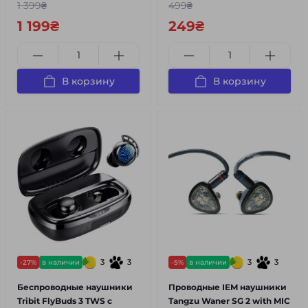
1 399₴
499₴
1 199₴
249₴
В корзину
В корзину
3
3
3
3
-27%
в наличии
-5%
в наличии
Беспроводные наушники
Проводные IEM наушники
Tribit FlyBuds 3 TWS с
Tangzu Waner SG 2 with MIC