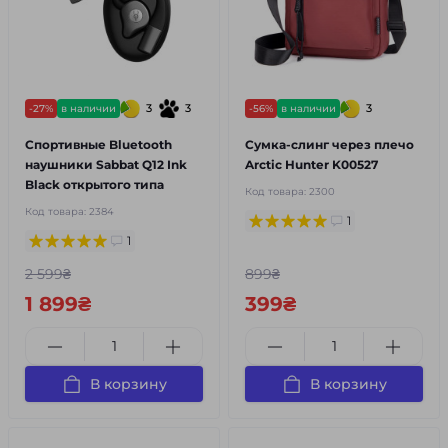
3
3
3
-27%
в наличии
-56%
в наличии
Спортивные Bluetooth
Сумка-слинг через плечо
наушники Sabbat Q12 Ink
Arctic Hunter K00527
Black открытого типа
Код товара:
2300
Код товара:
2384
1
1
2 599₴
899₴
1 899₴
399₴
В корзину
В корзину