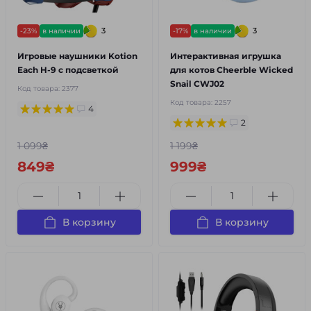
3
3
-23%
в наличии
-17%
в наличии
Игровые наушники Kotion
Интерактивная игрушка
Each H-9 с подсветкой
для котов Cheerble Wicked
Snail CWJ02
Код товара:
2377
Код товара:
2257
4
2
1 099₴
1 199₴
849₴
999₴
В корзину
В корзину