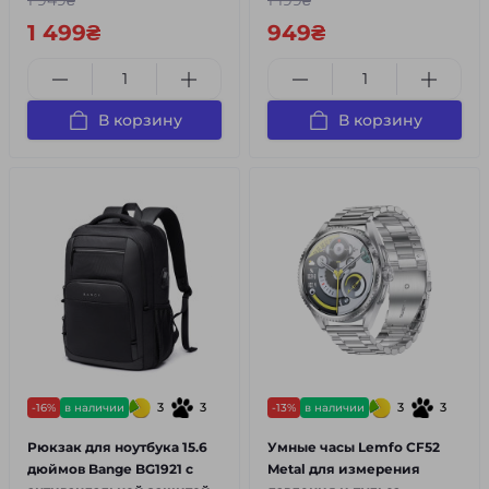
1 949₴
1 199₴
1 499₴
949₴
В корзину
В корзину
3
3
3
3
-16%
в наличии
-13%
в наличии
Рюкзак для ноутбука 15.6
Умные часы Lemfo CF52
дюймов Bange BG1921 с
Metal для измерения