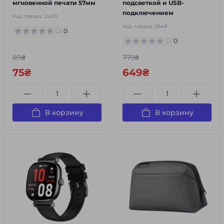
мгновенной печати 57мм
подсветкой и USB-
подключением
Код товара:
2429
Код товара:
2648
0
0
89₴
779₴
75₴
649₴
В корзину
В корзину