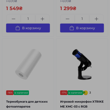
1 699₴
1 699₴
1 549₴
1 299₴
В корзину
В корзину
3
-16%
в наличии
-17%
в наличии
Термобумага для детских
Игровой микрофон XTRIKE
фотоаппаратов
ME XMC-03 с RGB