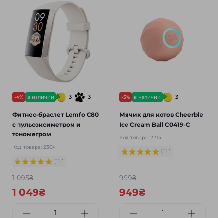
3
3
3
-4%
в наличии
-5%
в наличии
Фитнес-браслет Lemfo C80
Мячик для котов Cheerble
с пульсоксиметром и
Ice Cream Ball C0419-C
тонометром
Код товара:
2214
Код товара:
2364
1
1
1 095₴
999₴
1 049₴
949₴