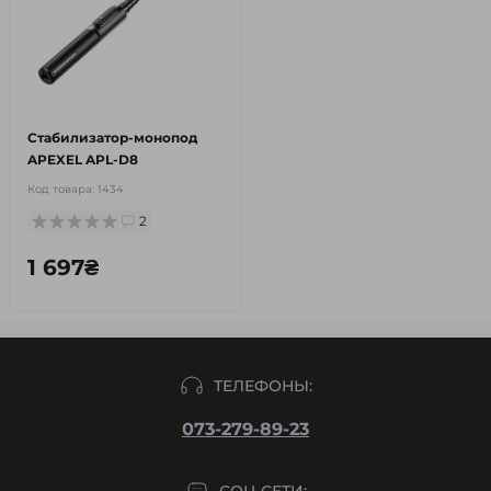
Стабилизатор-монопод
APEXEL APL-D8
Код товара:
1434
2
1 697₴
ТЕЛЕФОНЫ:
073-279-89-23
СОЦ СЕТИ: