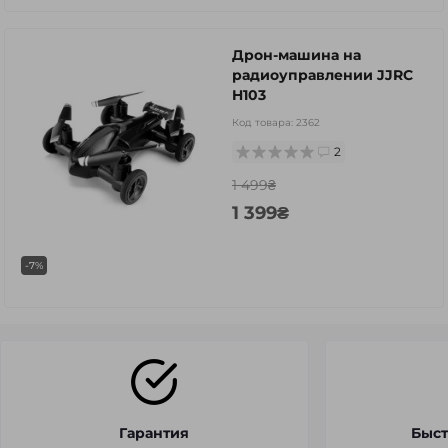
Дрон-машина на
радиоуправлении JJRC
H103
Код товара:
2362
2
1 499₴
1 399₴
-7%
Гарантия
Быст