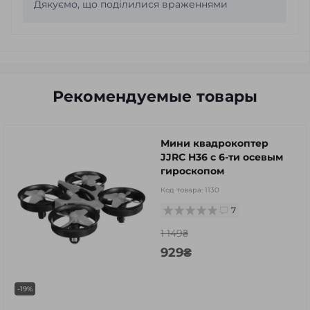
Дякуємо, що поділилися враженнями
Рекомендуемые товары
Мини квадрокоптер
JJRC H36 с 6-ти осевым
гироскопом
Код товара:
1130
7
1 149₴
929₴
-19%