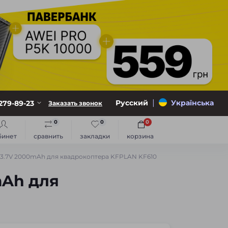
|
Русский
Українська
279-89-23
Заказать звонок
0
0
0
бинет
сравнить
закладки
корзина
 3.7V 2000mAh для квадрокоптера KFPLAN KF610
mAh для