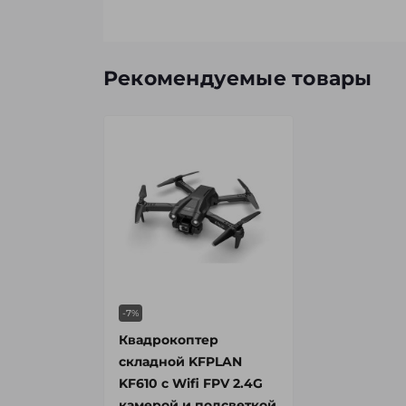
Рекомендуемые товары
-7%
Квадрокоптер
складной KFPLAN
KF610 с Wifi FPV 2.4G
камерой и подсветкой