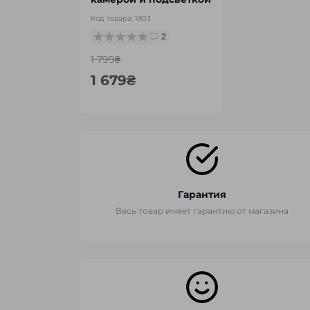
Код товара:
1803
2
1 799₴
1 679₴
Гарантия
Весь товар имеет гарантию от магазина