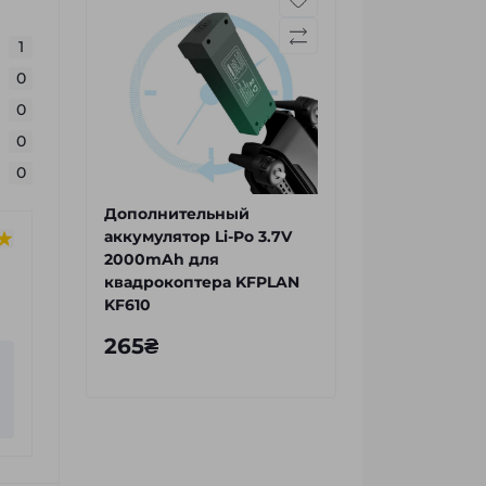
1
0
0
0
0
Дополнительный
аккумулятор Li-Po 3.7V
2000mAh для
квадрокоптера KFPLAN
KF610
265₴