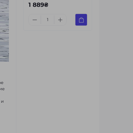
1 889₴
ое
ие
 и