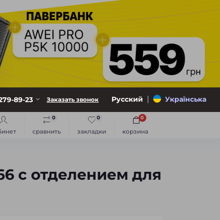
|
Русский
Українська
279-89-23
Заказать звонок
0
0
0
бинет
сравнить
закладки
корзина
6 с отделением для