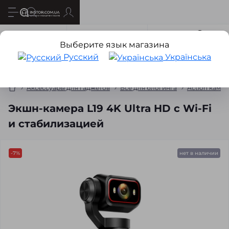
Все о товаре
Характеристики
Отзывов
3
Выберите язык магазина
Русский
Українська
Аксессуары для гаджетов
Все для блогинга
Action каме
Экшн-камера L19 4K Ultra HD с Wi-Fi
и стабилизацией
-7%
нет в наличии