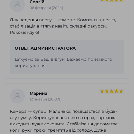
Сергій
06 февраля (20:14)
Для ведення влогу — саме те. Компактна, легка,
стабілізація витягує навіть складні ракурси.
Рекомендую!
ОТВЕТ АДМИНИСТРАТОРА
Дякуємо за Ваш відгук! Бажаємо приємного
користування!
Марина
12 января (20:07)
Камера — супер! Маленька, поміщається в будь-
яку сумку. Користувалася нею в горах, картинка
виходить дуже соковита. Стабілізація допомагає,
коли руки трохи тремтять від холоду. Дуже