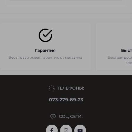
Гарантия
Быст
Весь товар имеет гарантию от магазина
Быстрая дост
сл
ТЕЛЕФОНЫ:
073-279-89-23
СОЦ СЕТИ: