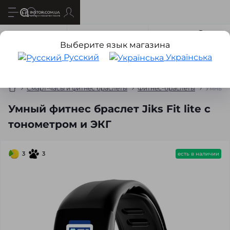
Все о товаре
Характеристики
Отзывов
22
Выберите язык магазина
Русский
Українська
Смарт-часы и фитнес браслеты
Фитнес-браслеты
Умный ф
Умный фитнес браслет Jiks Fit lite с
тонометром и ЭКГ
3
3
есть в наличии