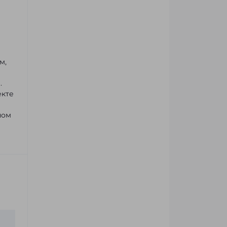
м,
.
екте
ном