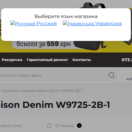
Выберите язык магазина
Русский
Українська
073-
Рассрочка
Гарантийный ремонт
Контакты
ка
Кошелек кожаный Bison Denim W9725-2B-1
ison Denim W9725-2B-1
теристики
Отзывов
1