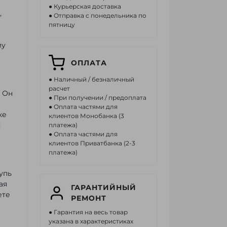
● Курьерская доставка
,
● Отправка с понедельника по
пятницу
му
ОПЛАТА
● Наличный / безналичный
расчет
 Он
● При получении / предоплата
● Оплата частями для
ке
клиентов Монобанка (3
я
платежа)
● Оплата частями для
клиентов Приватбанка (2-3
платежа)
упь
ая
ГАРАНТИЙНЫЙ
ете
РЕМОНТ
● Гарантия на весь товар
указана в характеристиках