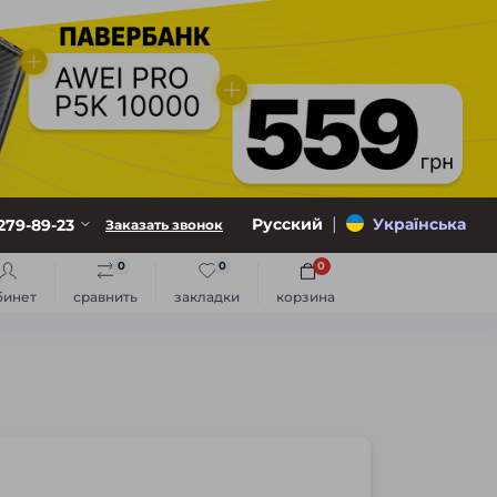
|
Русский
Українська
279-89-23
Заказать звонок
0
0
0
бинет
сравнить
закладки
корзина