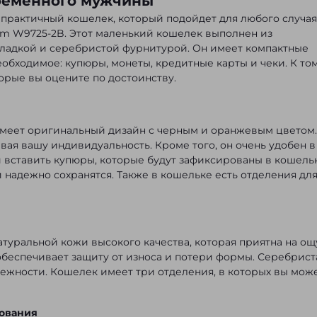
ременного мужчины
 практичный кошелек, который подойдет для любого случая
im W9725-2B. Этот маленький кошелек выполнен из
кладкой и серебристой фурнитурой. Он имеет компактные
 необходимое: купюры, монеты, кредитные карты и чеки. К то
орые вы оцените по достоинству.
имеет оригинальный дизайн с черным и оранжевым цветом.
вая вашу индивидуальность. Кроме того, он очень удобен в
и вставить купюры, которые будут зафиксированы в кошель
и надежно сохранятся. Также в кошельке есть отделения дл
туральной кожи высокого качества, которая приятна на ощ
обеспечивает защиту от износа и потери формы. Серебрист
дежности. Кошелек имеет три отделения, в которых вы мож
ования