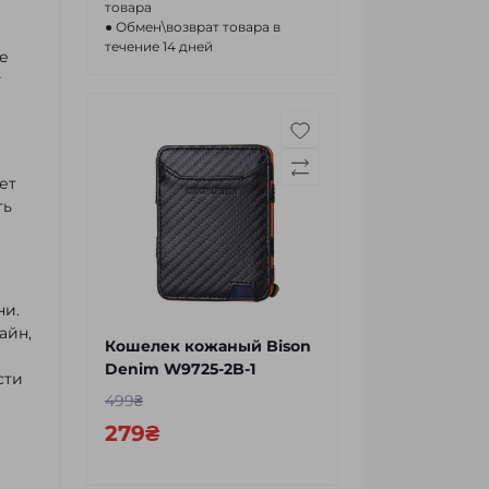
товара
● Обмен\возврат товара в
течение 14 дней
е
т
ет
ть
ни.
айн,
Кошелек кожаный Bison
Denim W9725-2B-1
сти
499₴
279₴