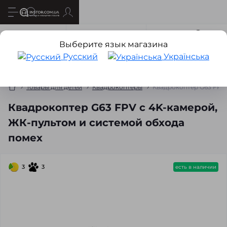
Все о товаре
Характеристики
Отзывов
0
Выберите язык магазина
Русский
Українська
Товары для детей
Квадрокоптеры
Квадрокоптер G63 FPV 
Квадрокоптер G63 FPV с 4K-камерой,
ЖК-пультом и системой обхода
помех
3
3
есть в наличии