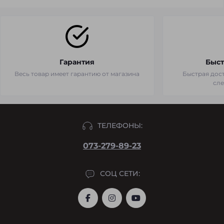
Гарантия
Быст
Весь товар имеет гарантию от магазина
Быстрая дост
сл
ТЕЛЕФОНЫ:
073-279-89-23
СОЦ СЕТИ: