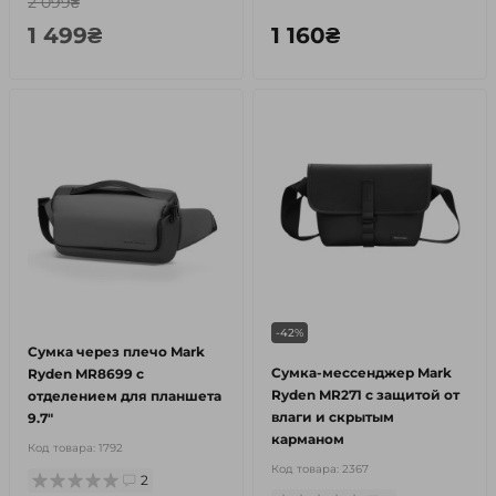
2 099₴
1 499₴
1 160₴
-42%
Сумка через плечо Mark
Сумка-мессенджер Mark
Ryden MR8699 с
Ryden MR271 с защитой от
отделением для планшета
влаги и скрытым
9.7"
карманом
Код товара:
1792
Код товара:
2367
2