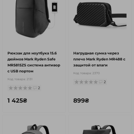
Рюкзак для ноутбука 15.6
Нагрудная сумка через
дюймов Mark Ryden Safe
плечо Mark Ryden MR488 с
MR5815ZS система антивор
защитой от влаги
с USB портом
Код товара:
2370
Код товара:
2131
2
2
1 425₴
899₴