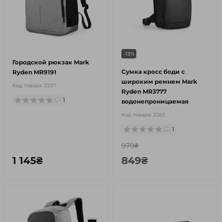
-13%
Городской рюкзак Mark
Сумка кросс боди с
Ryden MR9191
широким ремнем Mark
Код товара:
2237
Ryden MR3777
1
водонепроницаемая
Код товара:
2263
1
979₴
1 145₴
849₴