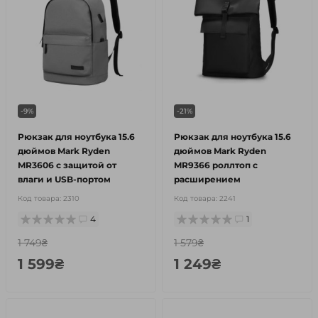
-9%
-21%
Рюкзак для ноутбука 15.6
Рюкзак для ноутбука 15.6
дюймов Mark Ryden
дюймов Mark Ryden
MR3606 с защитой от
MR9366 роллтоп с
влаги и USB-портом
расширением
Код товара:
2310
Код товара:
2241
4
1
1 749₴
1 579₴
1 599₴
1 249₴