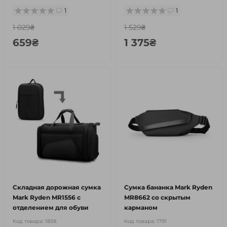
1
1
1 029₴
1 529₴
659₴
1 375₴
Складная дорожная сумка
Сумка бананка Mark Ryden
Mark Ryden MR1556 с
MR8662 со скрытым
отделением для обуви
карманом
Код товара:
1838
Код товара:
1791