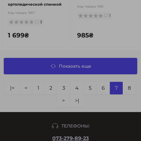
ортопедической спинкой
Код товара:
1961
Код товара:
1857
1
3
1 699₴
985₴
Показать еще
|<
<
1
2
3
4
5
6
7
8
>
>|
ТЕЛЕФОНЫ:
073-279-89-23