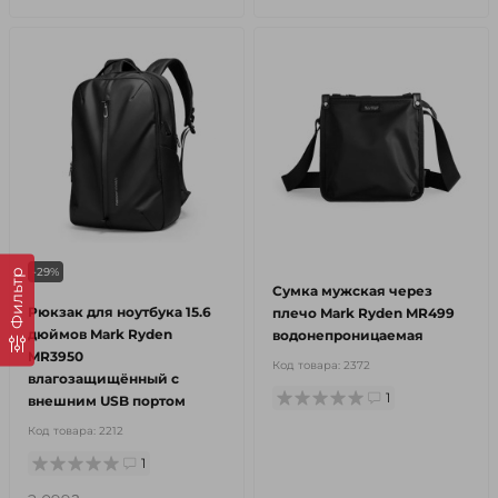
-29%
Фильтр
Сумка мужская через
Рюкзак для ноутбука 15.6
плечо Mark Ryden MR499
дюймов Mark Ryden
водонепроницаемая
MR3950
Код товара:
2372
влагозащищённый с
1
внешним USB портом
Код товара:
2212
1