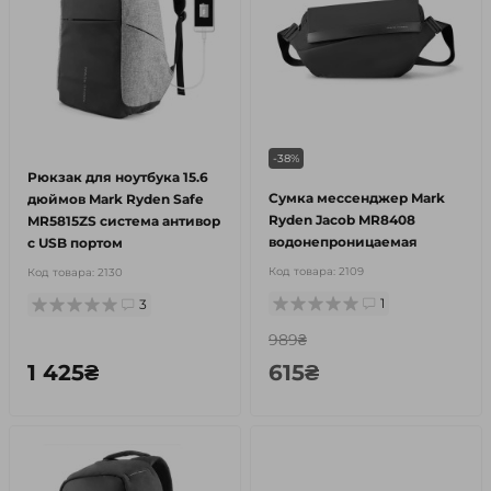
-38%
Рюкзак для ноутбука 15.6
Сумка мессенджер Mark
дюймов Mark Ryden Safe
Ryden Jacob MR8408
MR5815ZS система антивор
водонепроницаемая
с USB портом
Код товара:
2109
Код товара:
2130
1
3
989₴
1 425₴
615₴