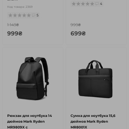
4
Код товара:
2369
5
1 149₴
999₴
999₴
699₴
Рюкзак для ноутбука 14
Сумка для ноутбука 15,6
дюймов Mark Ryden
дюймов Mark Ryden
MR9809X с
MR8001X