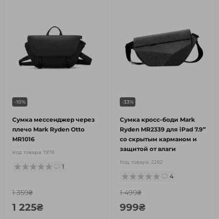
-10%
-33%
Сумка мессенджер через
Сумка кросс-боди Mark
плечо Mark Ryden Otto
Ryden MR2339 для iPad 7.9”
MR1016
со скрытым карманом и
защитой от влаги
Код товара:
1978
Код товара:
2262
1
4
1 359₴
1 499₴
1 225₴
999₴