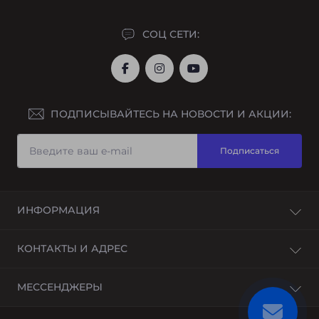
СОЦ СЕТИ:
ПОДПИСЫВАЙТЕСЬ НА НОВОСТИ И АКЦИИ:
Подписаться
ИНФОРМАЦИЯ
О нас
КОНТАКТЫ И АДРЕС
Доставка и оплата
Рассрочка
Украина, г. Днепр, Днепропетровская область
МЕССЕНДЖЕРЫ
Гарантийный ремонт
instor@instor.com.ua
Возврат товара
Telegram