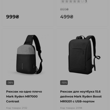
3
859₴
999₴
499₴
-36%
-10%
Рюкзак на одно плечо
Рюкзак для ноутбука 15.6
Mark Ryden MR7000
дюймов Mark Ryden Boost
Contrast
MR9201 с USB-портом
Код товара:
2132
Код товара:
2098