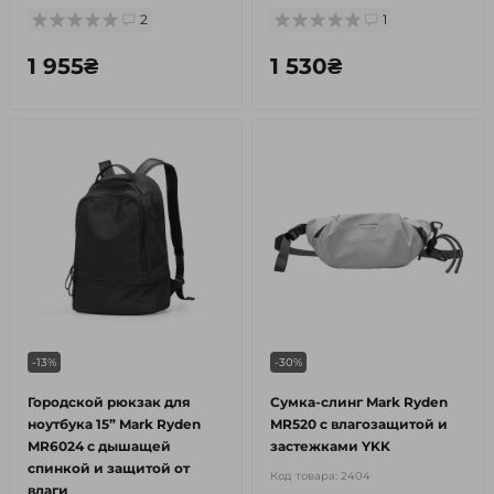
2
1
1 955₴
1 530₴
-13%
-30%
Городской рюкзак для
Сумка-слинг Mark Ryden
ноутбука 15” Mark Ryden
MR520 с влагозащитой и
MR6024 с дышащей
застежками YKK
спинкой и защитой от
Код товара:
2404
влаги