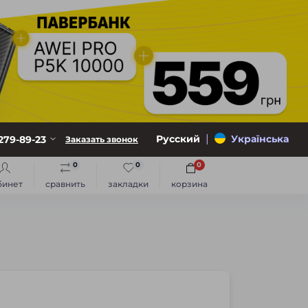
|
Русский
Українська
279-89-23
Заказать звонок
0
0
0
бинет
сравнить
закладки
корзина