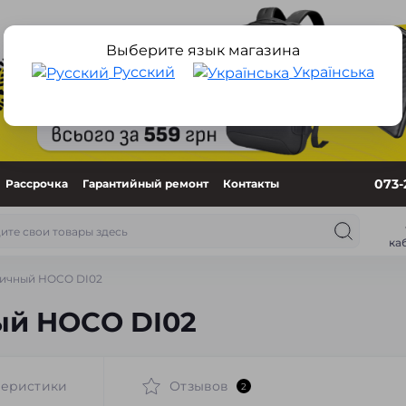
Выберите язык магазина
Русский
Українська
073-
Рассрочка
Гарантийный ремонт
Контакты
ка
ичный HOCO DI02
ый HOCO DI02
теристики
Отзывов
2