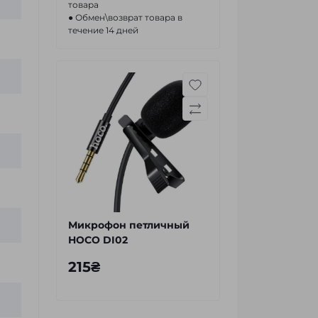
товара
● Обмен\возврат товара в
течение 14 дней
Микрофон петличный
HOCO DI02
215₴