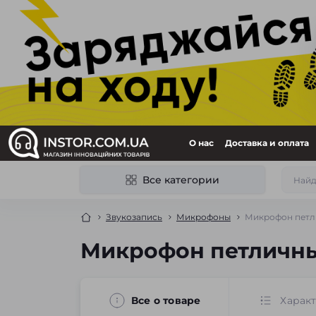
О нас
Доставка и оплата
Все категории
Звукозапись
Микрофоны
Микрофон петл
Микрофон петличн
Все о товаре
Харак