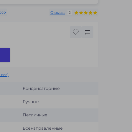
oco
Отзывы:
2
и
 все)
Конденсаторные
Ручные
Петличные
Всенаправленные