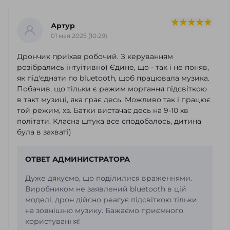
Артур
01 мая 2025 (10:29)
Дрончик приїхав робочий. З керуванням
розібрались інтуітивно) Єдине, що - так і не поняв,
як під'єднати по bluetooth, щоб працювала музика.
Побачив, що тільки є режим моргання підсвіткою
в такт музиці, яка грає десь. Можливо так і працює
той режим, хз. Батки вистачає десь на 9-10 хв
політати. Класна штука все сподобалось, дитина
була в захваті)
ОТВЕТ АДМИНИСТРАТОРА
Дуже дякуємо, що поділилися враженнями.
Виробником не заявлений bluetooth в цій
моделі, дрон дійсно реагує підсвіткою тільки
на зовнішню музику. Бажаємо приємного
користування!