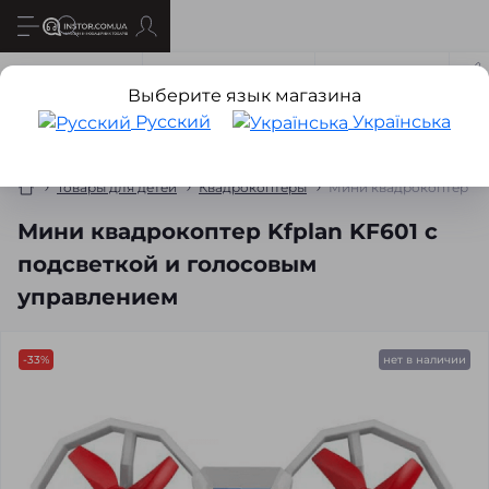
Все о товаре
Характеристики
Отзывов
3
Выберите язык магазина
Русский
Українська
Товары для детей
Квадрокоптеры
Мини квадрокоптер Kfp
Мини квадрокоптер Kfplan KF601 с
подсветкой и голосовым
управлением
-33%
нет в наличии