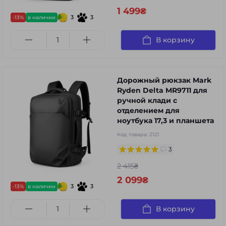
1 499₴
3
3
-13%
в наличии
В корзину
Дорожный рюкзак Mark
Ryden Delta MR9711 для
ручной клади с
отделением для
ноутбука 17,3 и планшета
Код товара:
2121
3
2 415₴
2 099₴
3
3
-13%
в наличии
В корзину