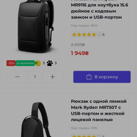
MR9116 для ноутбука 15.6
дюймов с кодовым
замком и USB-портом
Код товара:
1694
4
2 295₴
1 949₴
3
3
-15%
в наличии
В корзину
Рюкзак с одной лямкой
Mark Ryden MR7507 с
USB-портом и жесткой
лицевой панелью
Код товара:
1695
4