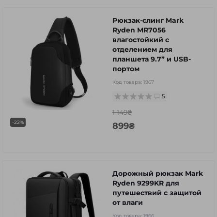
Рюкзак-слинг Mark
Ryden MR7056
влагостойкий с
отделением для
планшета 9.7” и USB-
портом
Код товара:
1967
5
1 149₴
-22%
899₴
Дорожный рюкзак Mark
Ryden 9299KR для
путешествий с защитой
от влаги
Код товара:
1966