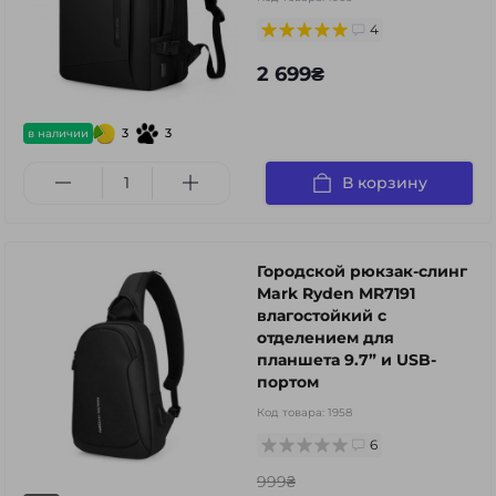
4
2 699₴
3
3
в наличии
В корзину
Городской рюкзак-слинг
Mark Ryden MR7191
влагостойкий с
отделением для
планшета 9.7” и USB-
портом
Код товара:
1958
6
999₴