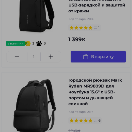
USB-зарядкой и защитой
от кражи
Код товара:
2106
1
1 399₴
3
3
в наличии
В корзину
Городской рюкзак Mark
Ryden MR9809D для
ноутбука 15.6" с USB-
портом и дышащей
спинкой
Код товара:
2117
6
1 725₴