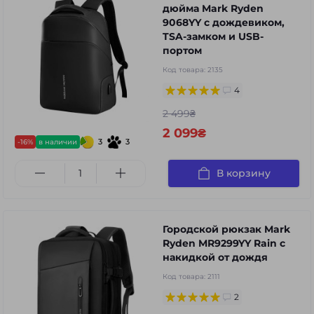
дюйма Mark Ryden
9068YY с дождевиком,
TSA-замком и USB-
портом
Код товара:
2135
4
2 499₴
2 099₴
3
3
-16%
в наличии
В корзину
Городской рюкзак Mark
Ryden MR9299YY Rain с
накидкой от дождя
Код товара:
2111
2