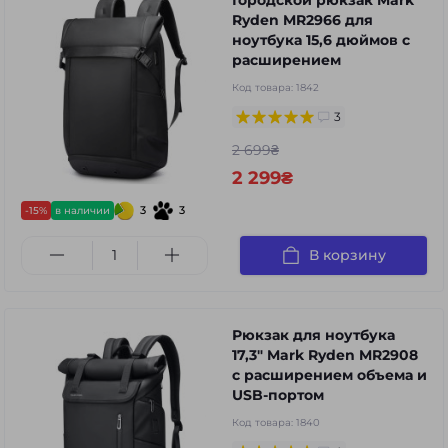
Ryden MR2966 для
ноутбука 15,6 дюймов с
расширением
Код товара:
1842
3
2 699₴
2 299₴
3
3
-15%
в наличии
В корзину
Рюкзак для ноутбука
17,3" Mark Ryden MR2908
с расширением объема и
USB-портом
Код товара:
1840