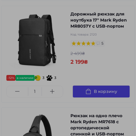
Дорожный рюкзак для
ноутбука 17" Mark Ryden
MR8057Y с USB-портом
Код товара:
2120
5
2 499₴
2 199₴
3
3
-12%
в наличии
В корзину
Рюкзак на одно плечо
Mark Ryden MR7618 с
ортопедической
спинкой и USB-портом