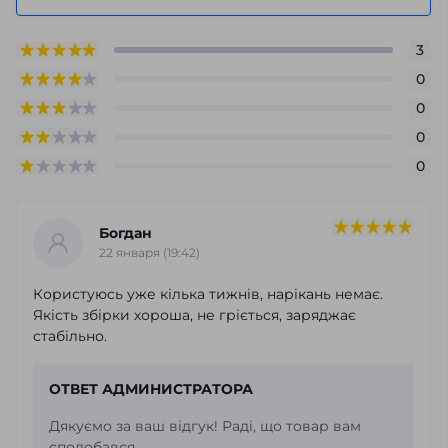
3
0
0
0
0
Богдан
22 января (19:42)
Користуюсь уже кілька тижнів, нарікань немає.
Якість збірки хороша, не гріється, заряджає
стабільно.
ОТВЕТ АДМИНИСТРАТОРА
Дякуємо за ваш відгук! Раді, що товар вам
сподобався.