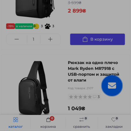
3 599₴
2 899₴
3
3
-19%
в наличии
В корзину
Рюкзак на одно плечо
Mark Ryden MR7918 с
USB-портом и защитой
от влаги
Код товара:
2107
3
1 049₴
0
0
0
Быстрый заказ
В корзину
каталог
корзина
сравнить
закладки