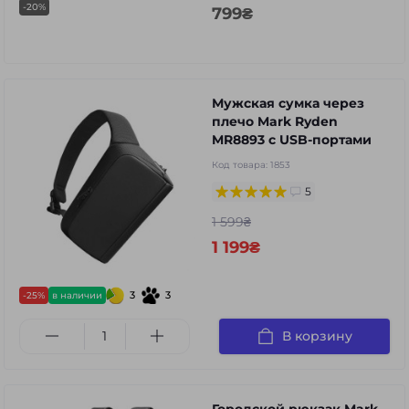
-20%
799₴
Мужская сумка через
плечо Mark Ryden
MR8893 с USB-портами
Код товара:
1853
5
1 599₴
1 199₴
3
3
-25%
в наличии
В корзину
Городской рюкзак Mark