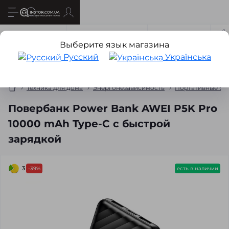
Все о товаре
Характеристики
Отзывов
3
Выберите язык магазина
Русский
Українська
Техника для дома
Энергонезависимость
Портативные бат
Повербанк Power Bank AWEI P5K Pro
10000 mAh Type-C с быстрой
зарядкой
3
-39%
есть в наличии