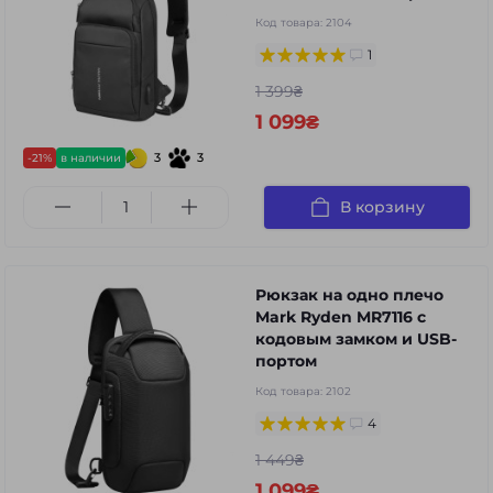
Код товара:
2104
1
1 399₴
1 099₴
3
3
-21%
в наличии
В корзину
Рюкзак на одно плечо
Mark Ryden MR7116 с
кодовым замком и USB-
портом
Код товара:
2102
4
1 449₴
1 099₴