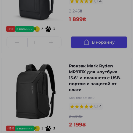
4
2 245₴
1 899₴
3
3
-15%
в наличии
В корзину
Рюкзак Mark Ryden
MR9111X для ноутбука
15.6" и планшета с USB-
портом и защитой от
влаги
Код товара:
1839
4
2 599₴
2 199₴
3
3
-15%
в наличии