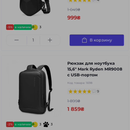
1 049₴
999₴
3
-5%
в наличии
В корзину
Рюкзак для ноутбука
15,6" Mark Ryden MR9008
с USB-портом
Код товара:
1698
9
1 899₴
1 859₴
3
3
-2%
в наличии