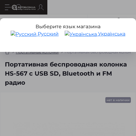
Все о товаре
Характеристики
Отзывов
0
Выберите язык магазина
Русский
Українська
Портативные колонки
Портативная беспроводная колонка H
Портативная беспроводная колонка
HS-567 с USB SD, Bluetooth и FM
радио
нет в наличии