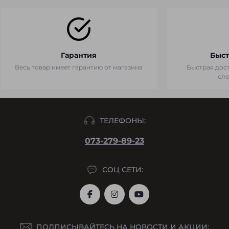
Гарантия
Быст
Весь товар имеет гарантию от магазина
Быстрая дост
сл
ТЕЛЕФОНЫ:
073-279-89-23
СОЦ СЕТИ:
ПОДПИСЫВАЙТЕСЬ НА НОВОСТИ И АКЦИИ: