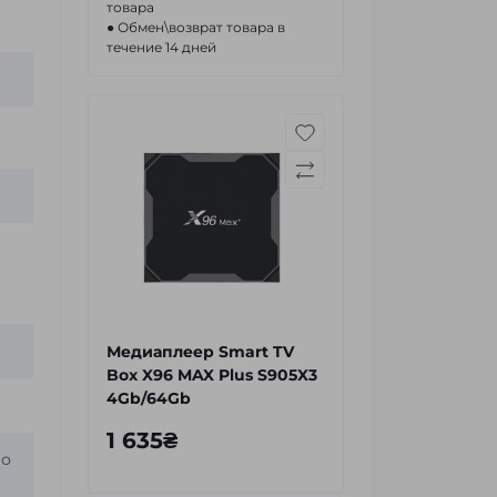
товара
● Обмен\возврат товара в
течение 14 дней
Медиаплеер Smart TV
Box X96 MAX Plus S905X3
4Gb/64Gb
1 635₴
ео