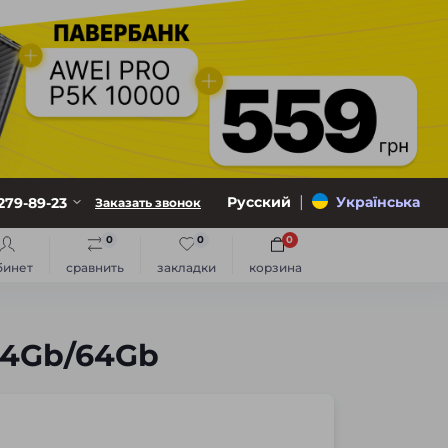
|
Русский
Українська
279-89-23
Заказать звонок
0
0
0
бинет
сравнить
закладки
корзина
 4Gb/64Gb