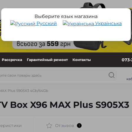
Выберите язык магазина
Русский
Українська
073-
Рассрочка
Гарантийный ремонт
Контакты
ка
MAX Plus S905X3 4Gb/64Gb
V Box X96 MAX Plus S905X3
теристики
Отзывов
1