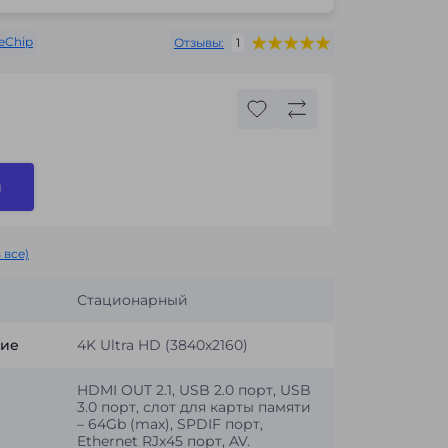
eChip
Отзывы:
1
и
 все)
Стационарный
ние
4K Ultra HD (3840x2160)
HDMI OUT 2.1, USB 2.0 порт, USB
3.0 порт, слот для карты памяти
– 64Gb (max), SPDIF порт,
Ethernet RJx45 порт, AV.