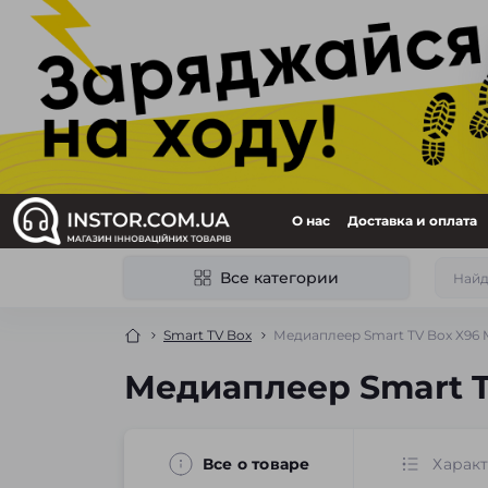
О нас
Доставка и оплата
Все категории
Smart TV Box
Медиаплеер Smart TV Box X96 
Медиаплеер Smart T
Все о товаре
Харак