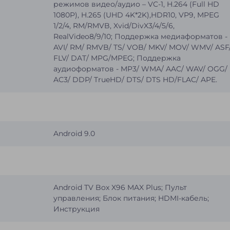
режимов видео/аудио – VC-1, H.264 (Full HD
1080P), H.265 (UHD 4K*2K),HDR10, VP9, MPEG
1/2/4, RM/RMVB, Xvid/DivX3/4/5/6,
RealVideo8/9/10; Поддержка медиаформатов -
AVI/ RM/ RMVB/ TS/ VOB/ MKV/ MOV/ WMV/ ASF
FLV/ DAT/ MPG/MPEG; Поддержка
аудиоформатов - MP3/ WMA/ AAC/ WAV/ OGG/
AC3/ DDP/ TrueHD/ DTS/ DTS HD/FLAC/ APE.
Android 9.0
Android TV Box X96 MAX Plus; Пульт
управления; Блок питания; HDMI-кабель;
Инструкция