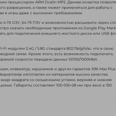
еским процессором ARM Dvalin MP2. Данная оснастка позволя
го разрешения, а также может применяться для работы с
ая в игры даже с высокими требованиями.
ью 4 Гб ОЗУ, 64 Гб ПЗУ и возможностью расширить через сл
ыстро скачать необходимые приложения из Google Play Mark
ать для подключения внешнего жесткого диска или USB ф
i модулем 2.4G / 5.8G стандарта 802.11b/g/n/ac, что в свою
водной связи. Кроме этого, есть возможность подключить
ержкой скорости передачи данных 10/100/1000Mbit.
ек, клавиатур, наушников и других гаджетов X96 Max Plus
 Медиаплеер изготовлен из материалов высоко качества.
 виде квадрата со скошенными углами, верхняя и нижняя
евые. Габариты составляют 105×105×28 мм при весе в 150