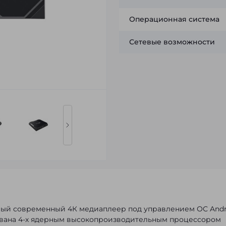
Операционная система
Сетевые возможности
щный современный 4К медиаплеер под управлением ОС Andr
удована 4-х ядерным высокопроизводительным процессором