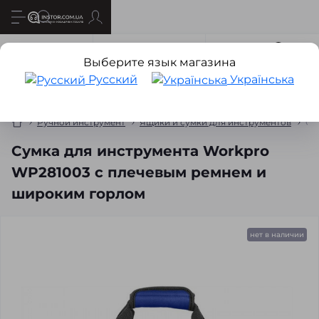
Все о товаре
Характеристики
Отзывов
1
Выберите язык магазина
Русский
Українська
Ручной инструмент
Ящики и сумки для инструментов
Су
Сумка для инструмента Workpro
WP281003 с плечевым ремнем и
широким горлом
нет в наличии