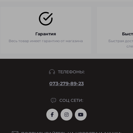
Гарантия
Быст
Весь товар имеет гарантию от магазина
Быстрая дост
сл
ТЕЛЕФОНЫ:
073-279-89-23
СОЦ СЕТИ: