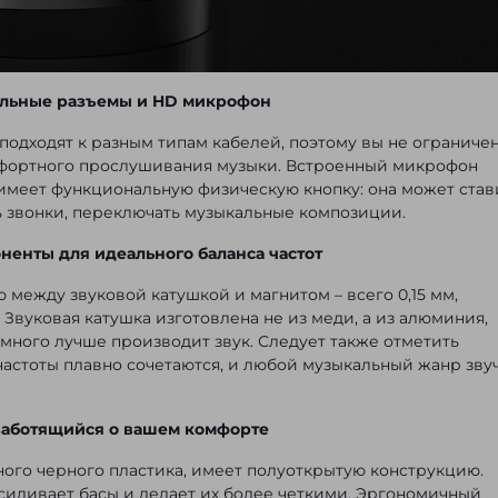
льные разъемы и HD микрофон
подходят к разным типам кабелей, поэтому вы не ограниче
фортного прослушивания музыки. Встроенный микрофон
 имеет функциональную физическую кнопку: она может став
ь звонки, переключать музыкальные композиции.
енты для идеального баланса частот
между звуковой катушкой и магнитом – всего 0,15 мм,
 Звуковая катушка изготовлена не из меди, а из алюминия,
амного лучше производит звук. Следует также отметить
частоты плавно сочетаются, и любой музыкальный жанр зву
заботящийся о вашем комфорте
ого черного пластика, имеет полуоткрытую конструкцию.
усиливает басы и делает их более четкими. Эргономичный