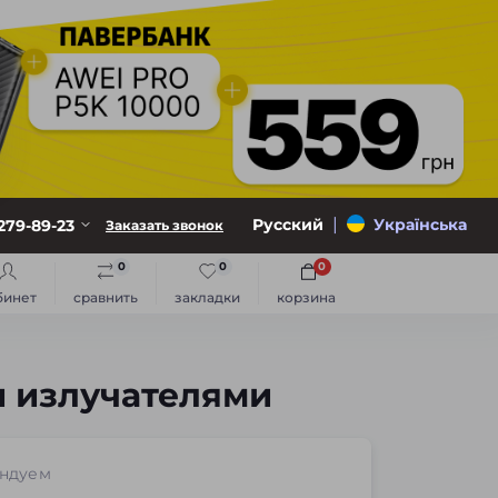
|
Русский
Українська
279-89-23
Заказать звонок
0
0
0
бинет
сравнить
закладки
корзина
 излучателями
ндуем