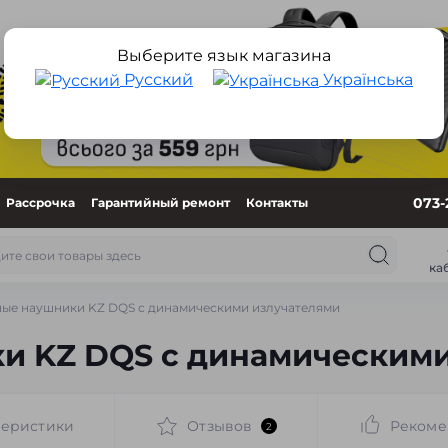
Выберите язык магазина
Русский
Українська
073-
Рассрочка
Гарантийный ремонт
Контакты
ка
ые наушники KZ DQS с динамическими излучателями
и KZ DQS с динамическими
теристики
Отзывов
Рекоме
2