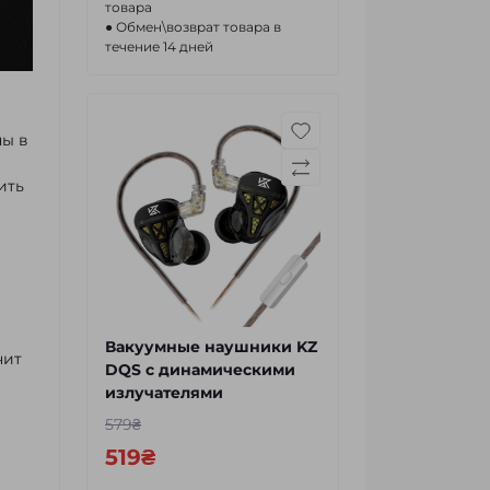
товара
● Обмен\возврат товара в
течение 14 дней
ны в
ить
Вакуумные наушники KZ
чит
DQS с динамическими
излучателями
579₴
519₴