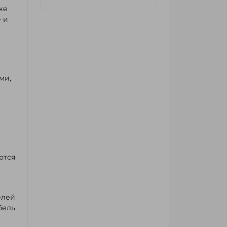
же
 и
ми,
ются
елей
бель