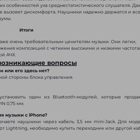
их особенностей уха среднестатистического слушателя. Да
е вызовет дискомфорта. Наушники надежно держатся и все
шумы.
Итоги
аже очень требовательным ценителям музыки. Они легки,
ажения композиций с четкими высокими и низкими частота
й АЧХ.
 возникающие вопросы
 или его здесь нет?
ной стороны блока управления.
становить один из Bluetooth-модулей, которые прода
N 0,75 мм.
я музыки с iPhone?
ючаете наушники через кабель 3,5 мм mini-Jack. Для мод
орт Lightning, необходимо купить переходник или другой ка