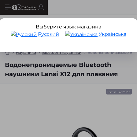
Все о товаре
Характеристики
Отзывов
0
Выберите язык магазина
Русский
Українська
Наушники
Bluetooth наушники
Водонепроницаемые Bluet
Водонепроницаемые Bluetooth
наушники Lensi X12 для плавания
нет в наличии