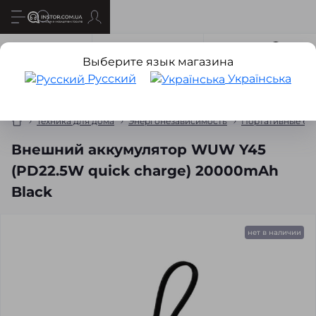
Все о товаре
Характеристики
Отзывов
0
Выберите язык магазина
Русский
Українська
Техника для дома
Энергонезависимость
Портативные бат
Внешний аккумулятор WUW Y45
(PD22.5W quick charge) 20000mAh
Black
нет в наличии