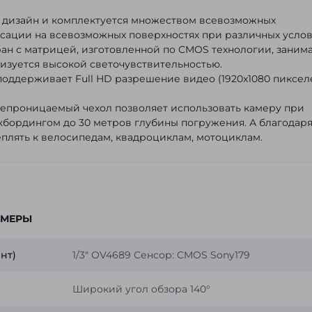
дизайн и комплектуется множеством всевозможных
сации на всевозможных поверхностях при различных усло
н с матрицей, изготовленной по CMOS технологии, заним
ризуется высокой светочувствительностью.
оддерживает Full HD разрешение видео (1920x1080 пикселе
Водонепроницаемый чехол позволяет использовать камеру при
кбордингом до 30 метров глубины погружения. А благодар
лять к велосипедам, квадроциклам, мотоциклам.
АМЕРЫ
нт)
1/3" OV4689 Сенсор: CMOS Sony179
Широкий угол обзора 140°