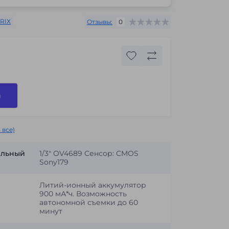
RIX
Отзывы:
0
и
 все)
ельный
1/3" OV4689 Сенсор: CMOS
Sony179
Литий-ионный аккумулятор
900 мА*ч. Возможность
автономной съемки до 60
минут