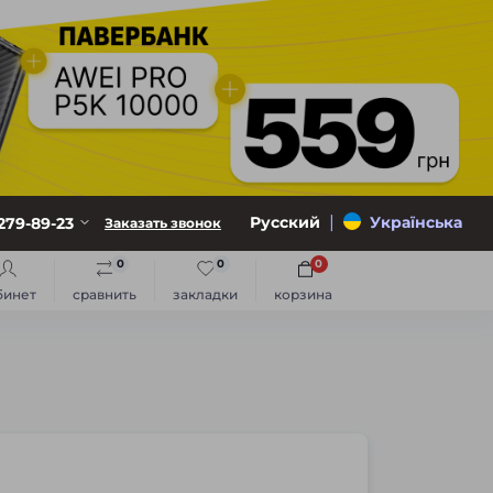
|
Русский
Українська
279-89-23
Заказать звонок
0
0
0
бинет
сравнить
закладки
корзина