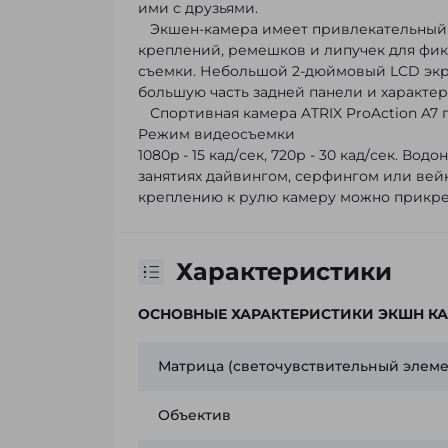
ими с друзьями.
Экшен-камера имеет привлекательный 
креплений, ремешков и липучек для фик
съемки. Небольшой 2-дюймовый LCD экра
большую часть задней панели и характе
Спортивная камера ATRIX ProAction A7 п
Режим видеосъемки
1080p - 15 кад/сек, 720р - 30 кад/сек. 
занятиях дайвингом, серфингом или вей
креплению к рулю камеру можно прикреп
Характеристики
ОСНОВНЫЕ ХАРАКТЕРИСТИКИ ЭКШН К
Матрица (светочувствительный элеме
Объектив