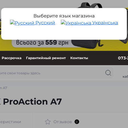
Выберите язык магазина
Русский
Українська
073-
Рассрочка
Гарантийный ремонт
Контакты
ка
n A7
 ProAction A7
теристики
Отзывов
0