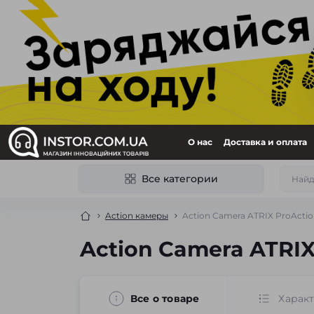
О нас
Доставка и оплата
Все категории
Action камеры
Action Camera ATRIX ProActio
Action Camera ATRIX
Все о товаре
Харак