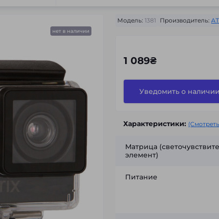
Модель:
1381
Производитель:
AT
нет в наличии
1 089₴
Уведомить о наличи
Характеристики:
(Смотреть
Матрица (светочувствит
элемент)
Питание