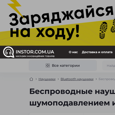
О нас
Доставка и оплата
Все категории
Наушники
Bluetooth наушники
Беспрово
Беспроводные наушн
шумоподавлением и