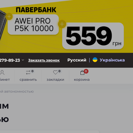
|
Русский
Українська
279-89-23
Заказать звонок
0
0
0
бинет
сравнить
закладки
корзина
ой автономностью
ым
ью