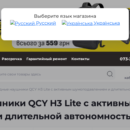
Выберите язык магазина
Русский
Українська
073-
Рассрочка
Гарантийный ремонт
Контакты
ка
дные наушники QCY H3 Lite с активным шумоподавлением и длительн
ики QCY H3 Lite с активн
 длительной автономност