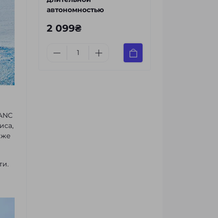
автономностью
2 099₴
 ANC
иса,
аже
ти.