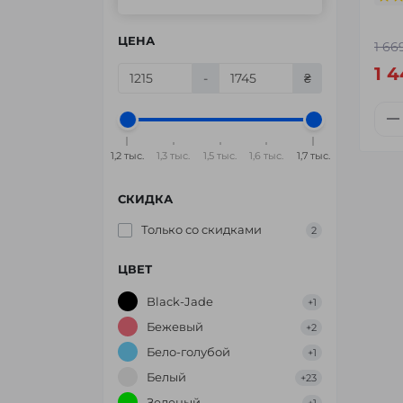
ЦЕНА
1 66
1 
-
₴
1,2 тыс.
1,3 тыс.
1,5 тыс.
1,6 тыс.
1,7 тыс.
СКИДКА
Только со cкидками
2
ЦВЕТ
Black-Jade
+1
Бежевый
+2
Бело-голубой
+1
Белый
+23
Зеленый