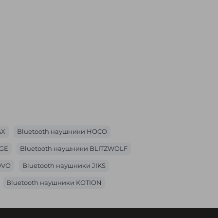
Сумка-бананка Mark Ryden
MR7786 водонепроницаемая
с отделением для планшета
7.9"
Код товара:
1697
8
1 199₴
999₴
AX
Bluetooth наушники HOCO
DGE
Bluetooth наушники BLITZWOLF
OVO
Bluetooth наушники JIKS
Bluetooth наушники KOTION
LUEDIO
Bluetooth наушники AWEI