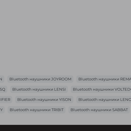
для ноутбука 15,6”
Рюкзак для ноутбука 15,6"
den 9116 с кодовым
Mark Ryden MR9008 с USB-
 и USB-портом
портом
а:
2112
Код товара:
1698
4
9
1 899₴
₴
1 859₴
RN
Bluetooth наушники JOYROOM
Bluetooth наушники REM
ZSQ
Bluetooth наушники LENSI
Bluetooth наушники VOLTE
IFIER
Bluetooth наушники YISON
Bluetooth наушники LEN
CY
Bluetooth наушники TRIBIT
Bluetooth наушники SABBAT
Bluetooth наушники SOUNDPEATS
Bluetooth наушники B