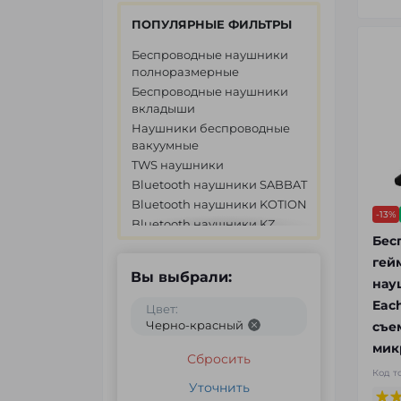
ПОПУЛЯРНЫЕ ФИЛЬТРЫ
Беспроводные наушники
полноразмерные
Беспроводные наушники
вкладыши
Наушники беспроводные
вакуумные
TWS наушники
Bluetooth наушники SABBAT
Bluetooth наушники KOTION
-13%
Bluetooth наушники KZ
Бес
Bluetooth наушники
SOUNDPEATS
гей
Вы выбрали:
Bluetooth наушники
нау
BLUEDIO
Eac
Цвет:
Черно-красный
съе
мик
Сбросить
Код т
Уточнить