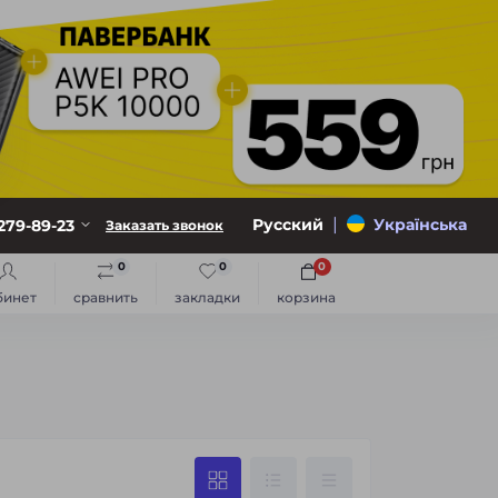
|
Русский
Українська
279-89-23
Заказать звонок
0
0
0
бинет
сравнить
закладки
корзина