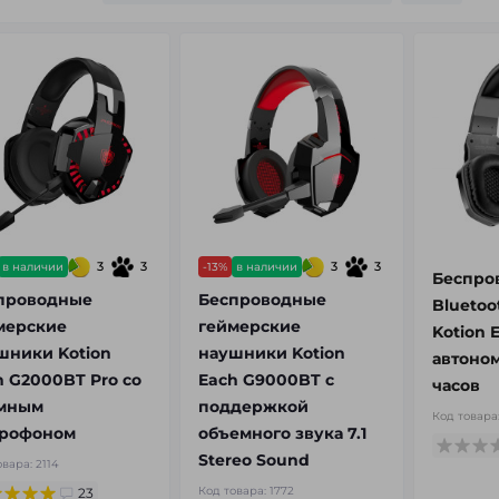
3
3
3
3
в наличии
-13%
в наличии
Беспро
проводные
Беспроводные
Blueto
мерские
геймерские
Kotion 
шники Kotion
наушники Kotion
автоном
h G2000BT Pro со
Each G9000BT с
часов
мным
поддержкой
Код товара
рофоном
объемного звука 7.1
Stereo Sound
овара:
2114
Код товара:
1772
23