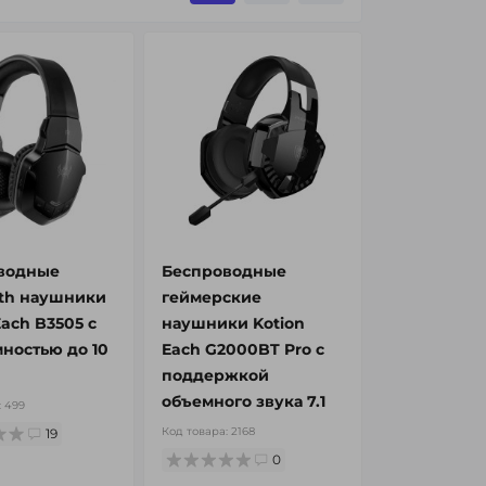
водные
Беспроводные
oth наушники
геймерские
Each B3505 с
наушники Kotion
ностью до 10
Each G2000BT Pro с
поддержкой
объемного звука 7.1
:
499
Код товара:
2168
19
0