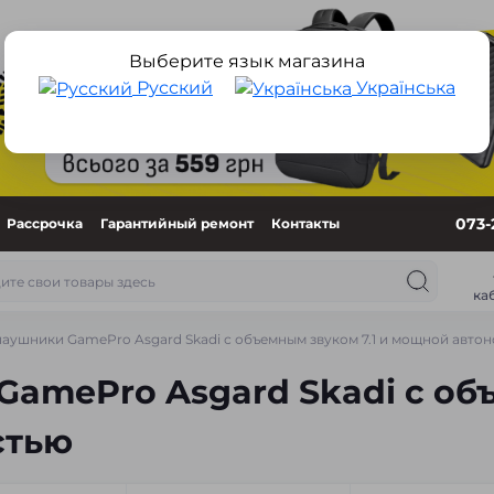
Выберите язык магазина
Русский
Українська
073-
Рассрочка
Гарантийный ремонт
Контакты
ка
аушники GamePro Asgard Skadi с объемным звуком 7.1 и мощной авто
amePro Asgard Skadi с объ
стью