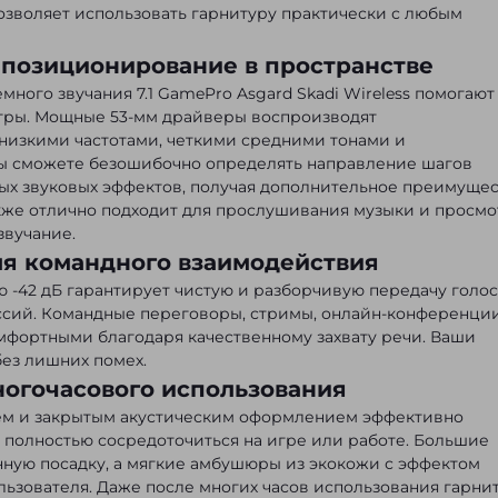
озволяет использовать гарнитуру практически с любым
е позиционирование в пространстве
ного звучания 7.1 GamePro Asgard Skadi Wireless помогают
игры. Мощные 53-мм драйверы воспроизводят
низкими частотами, четкими средними тонами и
ы сможете безошибочно определять направление шагов
ых звуковых эффектов, получая дополнительное преимуще
акже отлично подходит для прослушивания музыки и просмо
звучание.
я командного взаимодействия
 -42 дБ гарантирует чистую и разборчивую передачу голос
ссий. Командные переговоры, стримы, онлайн-конференци
мфортными благодаря качественному захвату речи. Ваши
без лишних помех.
ногочасового использования
ем и закрытым акустическим оформлением эффективно
 полностью сосредоточиться на игре или работе. Большие
ную посадку, а мягкие амбушюры из экокожи с эффектом
льзователя. Даже после многих часов использования гарни