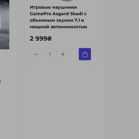
Игровые наушники
GamePro Asgard Skadi с
объемным звуком 7.1 и
мощной автономностью
2 999₴
я