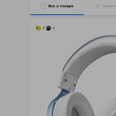
Все о товаре
Харак
3
3