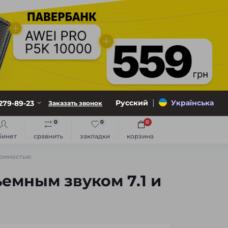
|
Русский
Українська
279-89-23
Заказать звонок
0
0
0
бинет
сравнить
закладки
корзина
номностью
емным звуком 7.1 и