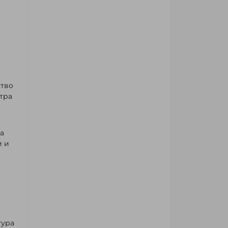
ство
тра
а
и и
тура