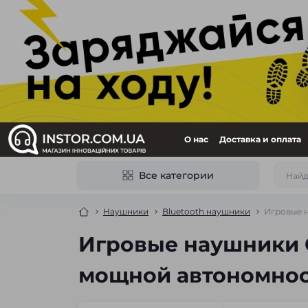
О нас
Доставка и оплата
Все категории
Наушники
Bluetooth наушники
Игровые н
Игровые наушники G
мощной автономно