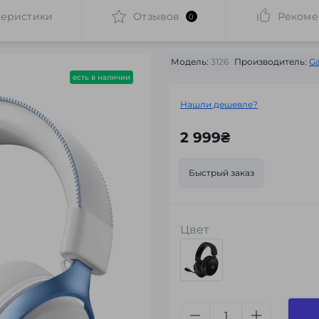
теристики
Отзывов
Рекоме
0
Модель:
3126
Производитель:
G
есть в наличии
Нашли дешевле?
2 999₴
Быстрый заказ
Цвет