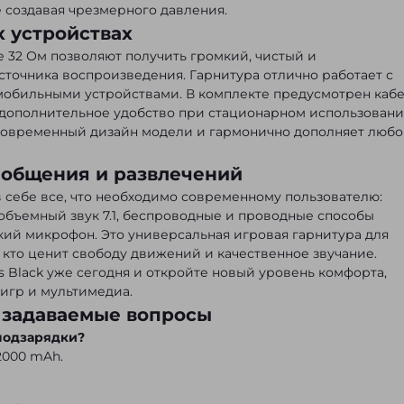
 создавая чрезмерного давления.
 устройствах
е 32 Ом позволяют получить громкий, чистый и
сточника воспроизведения. Гарнитура отлично работает с
мобильными устройствами. В комплекте предусмотрен каб
т дополнительное удобство при стационарном использовани
современный дизайн модели и гармонично дополняет люб
 общения и развлечений
 в себе все, что необходимо современному пользователю:
объемный звук 7.1, беспроводные и проводные способы
кий микрофон. Это универсальная игровая гарнитура для
 кто ценит свободу движений и качественное звучание.
s Black уже сегодня и откройте новый уровень комфорта,
игр и мультимедиа.
 задаваемые вопросы
подзарядки?
2000 mAh.