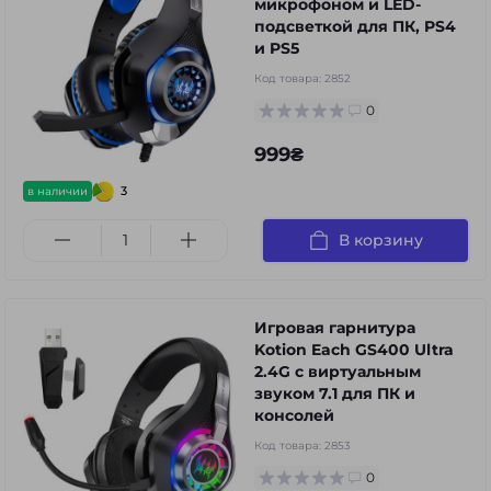
микрофоном и LED-
подсветкой для ПК, PS4
и PS5
Код товара:
2852
0
999₴
3
в наличии
В корзину
Игровая гарнитура
Kotion Each GS400 Ultra
2.4G с виртуальным
звуком 7.1 для ПК и
консолей
Код товара:
2853
0