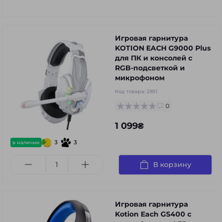
Игровая гарнитура
KOTION EACH G9000 Plus
для ПК и консолей с
RGB-подсветкой и
микрофоном
Код товара:
2851
0
1 099₴
3
3
в наличии
В корзину
Игровая гарнитура
Kotion Each GS400 с