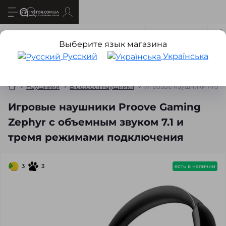
Все о товаре
Характеристики
Отзывов
0
Выберите язык магазина
Русский
Українська
Наушники
Bluetooth наушники
Игровые наушники Proove
Игровые наушники Proove Gaming
Zephyr с объемным звуком 7.1 и
тремя режимами подключения
3
3
есть в наличии