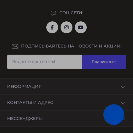
СОЦ СЕТИ:
ПОДПИСЫВАЙТЕСЬ НА НОВОСТИ И АКЦИИ:
Подписаться
ИНФОРМАЦИЯ
О нас
КОНТАКТЫ И АДРЕС
Доставка и оплата
Рассрочка
Украина, г. Днепр, Днепропетровская область
МЕССЕНДЖЕРЫ
Гарантийный ремонт
instor@instor.com.ua
Возврат товара
Telegram