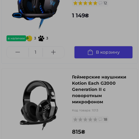
12
1 149₴
3
3
в наличии
В корзину
Геймерские наушники
Kotion Each G2000
Generation II с
поворотным
микрофоном
Код товара:
1013
18
815₴