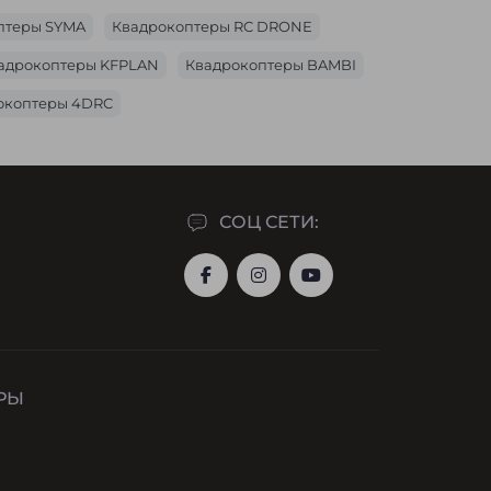
птеры SYMA
Квадрокоптеры RC DRONE
адрокоптеры KFPLAN
Квадрокоптеры BAMBI
окоптеры 4DRC
СОЦ СЕТИ:
РЫ