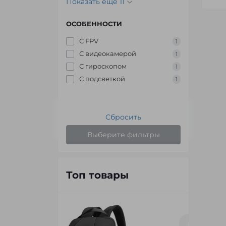
Показать еще 11
ОСОБЕННОСТИ
С FPV
1
С видеокамерой
1
С гироскопом
1
С подсветкой
1
Сбросить
Выберите фильтры
Топ товары