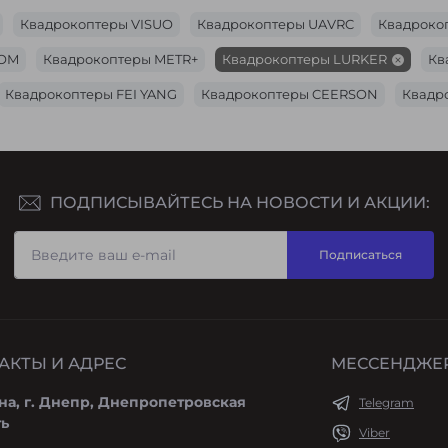
Квадрокоптеры VISUO
Квадрокоптеры UAVRC
Квадроко
TOM
Квадрокоптеры METR+
Квадрокоптеры LURKER
Кв
Квадрокоптеры FEI YANG
Квадрокоптеры CEERSON
Квадр
ПОДПИСЫВАЙТЕСЬ НА НОВОСТИ И АКЦИИ:
Подписаться
АКТЫ И АДРЕС
МЕССЕНДЖЕ
на, г. Днепр, Днепропетровская
Telegram
ть
Viber