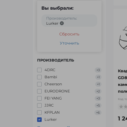
Вы выбрали:
Производитель:
Lurker
Сбросить
Уточнить
ПРОИЗВОДИТЕЛЬ
4DRC
+3
Ква
Bambi
GD8
+1
Cheerson
кам
+1
пол
EURODRONE
+2
FEI YANG
+3
Код т
JJRC
+5
KFPLAN
+6
1 
Lurker