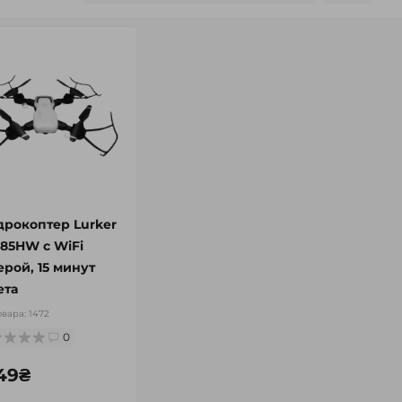
дрокоптер Lurker
85HW c WiFi
ерой, 15 минут
ета
овара:
1472
0
249₴