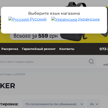
Выберите язык магазина
Русский
Українська
073-
Рассрочка
Гарантийный ремонт
Контакты
ка
коптеры LURKER
RKER
тировка: