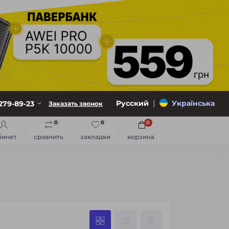
|
Русский
Українська
279-89-23
Заказать звонок
0
0
0
бинет
сравнить
закладки
корзина