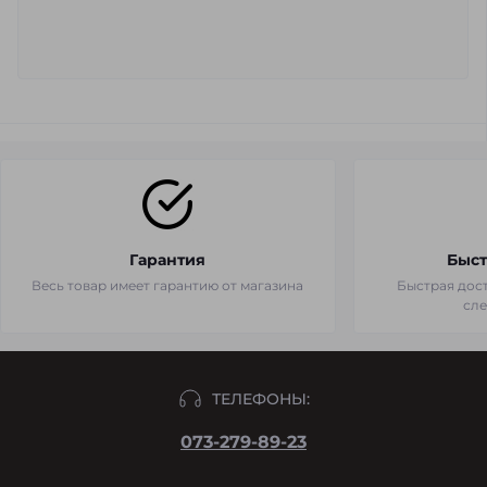
Гарантия
Быст
Весь товар имеет гарантию от магазина
Быстрая дост
сл
ТЕЛЕФОНЫ:
073-279-89-23