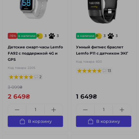
3
3
3
3
-15%
в наличии
в наличии
Детские смарт-часы Lemfo
Умный фитнес браслет
FA92 c поддержкой 4G и
Lemfo P11 с датчиком ЭКГ
GPS
Код товара:
600
Код товара:
2205
13
2
3 099₴
2 649₴
1 649₴
В корзину
В корзину