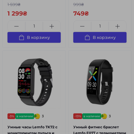
1 599₴
999₴
1 299₴
749₴
В корзину
В корзину
3
3
-3%
в наличии
-13%
в наличии
Умные часы Lemfo TK72 с
Умный фитнес браслет
мониторингом пульса и
Lemfo F07T с термометром