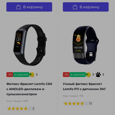
В корзину
В корзину
3
3
3
-3%
в наличии
-3%
в наличии
Фитнес-браслет Lemfo C60
Умный фитнес браслет
с AMOLED-дисплеем и
Lemfo P11 с датчиком ЭКГ
пульсоксиметром
Код товара:
781
Код товара:
1995
13
5