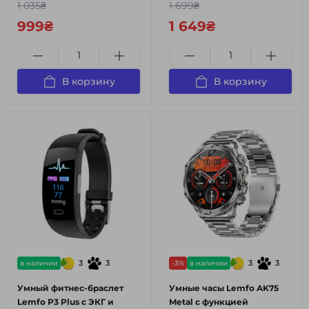
1 035₴
1 699₴
999₴
1 649₴
В корзину
В корзину
3
3
3
3
в наличии
-3%
в наличии
Умный фитнес-браслет
Умные часы Lemfo AK75
Lemfo P3 Plus с ЭКГ и
Metal с функцией