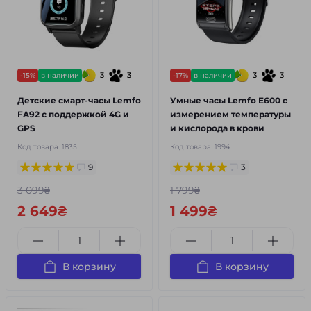
3
3
3
3
-15%
в наличии
-17%
в наличии
Детские смарт-часы Lemfo
Умные часы Lemfo E600 с
FA92 c поддержкой 4G и
измерением температуры
GPS
и кислорода в крови
Код товара:
1835
Код товара:
1994
9
3
3 099₴
1 799₴
2 649₴
1 499₴
В корзину
В корзину