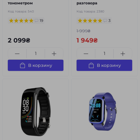
тонометром
разговора
Код товара:
540
Код товара:
2380
19
3
1 999₴
2 099₴
1 949₴
В корзину
В корзину