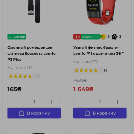
3
3
в наличии
-3%
в наличии
Сменный ремешок для
Умный фитнес браслет
фитнеса браслета Lemfo
Lemfo P11 с датчиком ЭКГ
P3 Plus
Код товара:
772
Код товара:
680
13
1
1 699₴
165₴
1 649₴
В корзину
В корзину