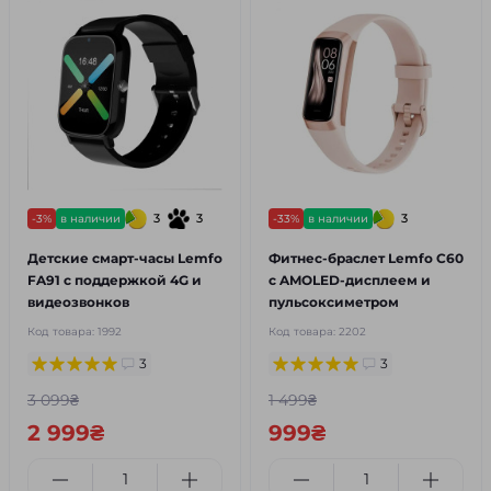
3
3
3
-3%
в наличии
-33%
в наличии
Детские смарт-часы Lemfo
Фитнес-браслет Lemfo C60
FA91 с поддержкой 4G и
с AMOLED-дисплеем и
видеозвонков
пульсоксиметром
Код товара:
1992
Код товара:
2202
3
3
3 099₴
1 499₴
2 999₴
999₴