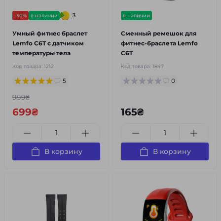
3
-30%
в наличии
в наличии
Умный фитнес браслет
Сменный ремешок для
Lemfo C6T с датчиком
фитнес-браслета Lemfo
температуры тела
C6T
Код товара:
1212
Код товара:
1847
5
0
999₴
699₴
165₴
В корзину
В корзину