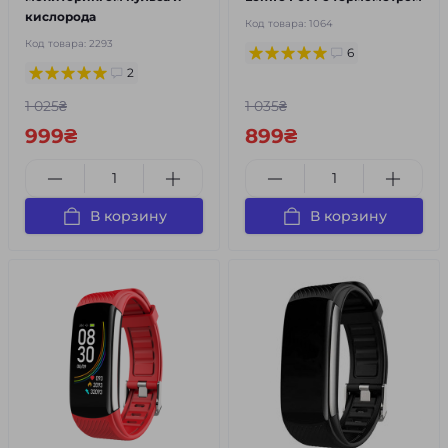
кислорода
Код товара:
1064
Код товара:
2293
6
2
1 025₴
1 035₴
999₴
899₴
В корзину
В корзину