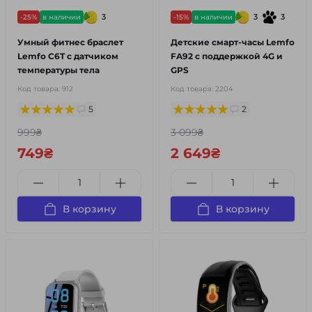
3
3
3
-25%
в наличии
-15%
в наличии
Умный фитнес браслет
Детские смарт-часы Lemfo
Lemfo C6T с датчиком
FA92 c поддержкой 4G и
температуры тела
GPS
Код товара:
912
Код товара:
2204
5
2
999₴
3 099₴
749₴
2 649₴
В корзину
В корзину