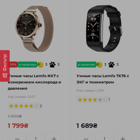
Фильтр
3
3
3
3
-10%
в наличии
в наличии
Умные часы Lemfo NX7 с
Умные часы Lemfo TK76 с
измерением кислорода и
ЭКГ и тонометром
давления
Код товара:
2292
Код товара:
2207
1
2
1 999₴
1 799₴
1 689₴