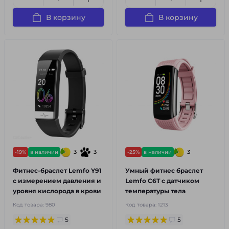
В корзину
В корзину
3
3
3
-19%
в наличии
-25%
в наличии
Фитнес-браслет Lemfo Y91
Умный фитнес браслет
с измерением давления и
Lemfo C6T с датчиком
уровня кислорода в крови
температуры тела
Код товара:
980
Код товара:
1213
5
5