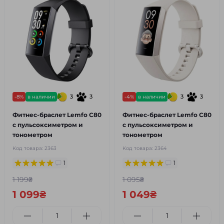
3
3
3
3
-8%
в наличии
-4%
в наличии
Фитнес-браслет Lemfo C80
Фитнес-браслет Lemfo C80
с пульсоксиметром и
с пульсоксиметром и
тонометром
тонометром
Код товара:
2363
Код товара:
2364
1
1
1 199₴
1 095₴
1 099₴
1 049₴