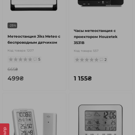
-25%
Часы метеостанция с
Метеостанция Jiks Meteo с
проектором Houzetek
беспроводным датчиком
3531B
Код товара:
1207
Код товара:
557
5
2
665₴
499₴
1 155₴