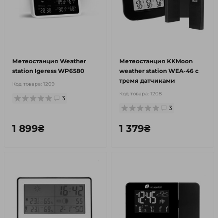
Метеостанция Weather
Метеостанция KKMoon
station Igeress WP6580
weather station WEA-46 с
тремя датчиками
Код товара:
1209
Код товара:
1208
3
3
1 899₴
1 379₴