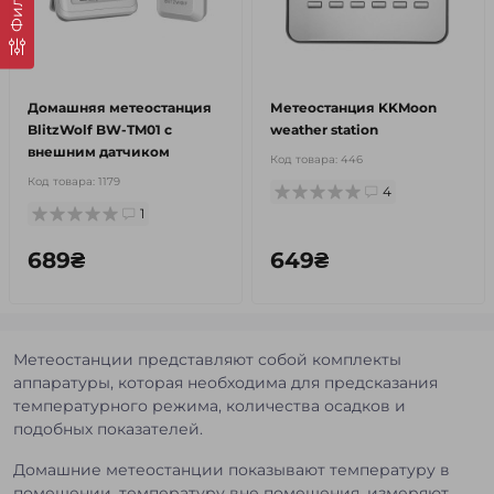
Фильтр
Домашняя метеостанция
Метеостанция KKMoon
BlitzWolf BW-TM01 с
weather station
внешним датчиком
Код товара:
446
Код товара:
1179
4
1
689₴
649₴
Метеостанции представляют собой комплекты
аппаратуры, которая необходима для предсказания
температурного режима, количества осадков и
подобных показателей.
Домашние метеостанции показывают температуру в
помещении, температуру вне помещения, измеряют