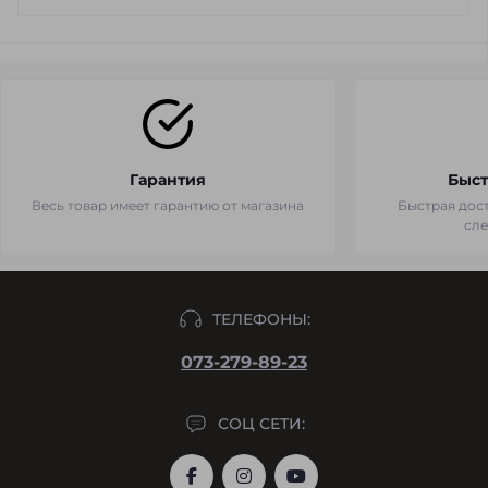
Гарантия
Быст
Весь товар имеет гарантию от магазина
Быстрая дост
сл
ТЕЛЕФОНЫ:
073-279-89-23
СОЦ СЕТИ: