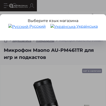
Все о товаре
Характеристики
Отзывов
6
Выберите язык магазина
Русский
Українська
Звукозапись
Микрофоны
Микрофон Maono AU-PM461TR д
Микрофон Maono AU-PM461TR для
игр и подкастов
нет в наличии