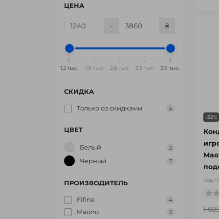
ЦЕНА
-
₴
1,2 тыс.
1,9 тыс.
2,6 тыс.
3,2 тыс.
3,9 тыс.
СКИДКА
Только со cкидками
4
-32%
ЦВЕТ
Кон
игр
Белый
2
Mao
Черный
7
под
Код т
ПРОИЗВОДИТЕЛЬ
Fifine
4
1 82
Maono
5