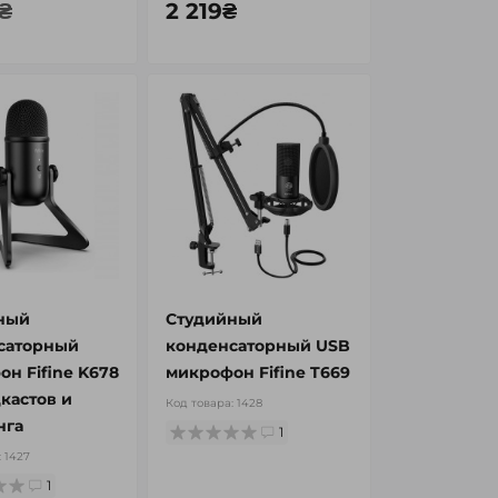
₴
2 219₴
ный
Студийный
саторный
конденсаторный USB
н Fifine K678
микрофон Fifine T669
кастов и
Код товара:
1428
нга
1
:
1427
1