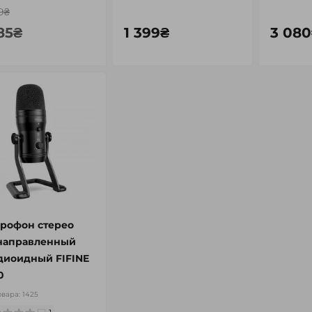
9₴
85₴
1 399₴
3 080
3
3
3
3
-2%
для ноутбука 15,6”
Рюкзак для ноутбука 15,6"
den 9116 с кодовым
Mark Ryden MR9008 с USB-
 и USB-портом
портом
а:
2112
Код товара:
1698
4
9
рофон стерео
направленный
1 899₴
диоидный FIFINE
₴
1 859₴
0
овара:
1425