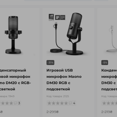
-31%
-5%
денсаторный
Игровой USB
Конден
овой микрофон
микрофон Maono
микроф
no DM20 с RGB-
DM30 RGB с
DM30 с
светкой
подсветкой
подсве
овара:
1949
Код товара:
2125
Код товара
3
4
5₴
2 299₴
2 219₴