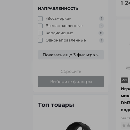
1 
НАПРАВЛЕННОСТЬ
«Восьмерка»
1
Всенаправленные
2
Кардиоидные
8
Однонаправленные
1
Показать еще 3 фильтра
Сбросить
-5%
Выберите фильтры
Игр
мик
DM3
Топ товары
под
Код т