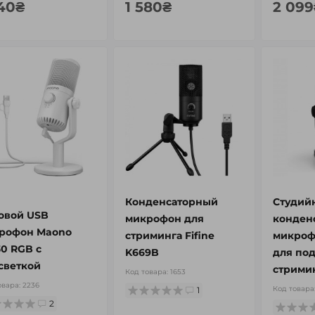
240₴
1 580₴
2 099
Конденсаторный
Студий
овой USB
микрофон для
конден
рофон Maono
стриминга Fifine
микрофо
0 RGB с
K669B
для под
светкой
стрими
Код товара:
1653
овара:
2236
Код товара
1
2