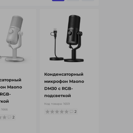
Конденсаторный
саторный
микрофон Maono
он Maono
DM30 с RGB-
 RGB-
подсветкой
ткой
Код товара:
1659
:
1666
2
2