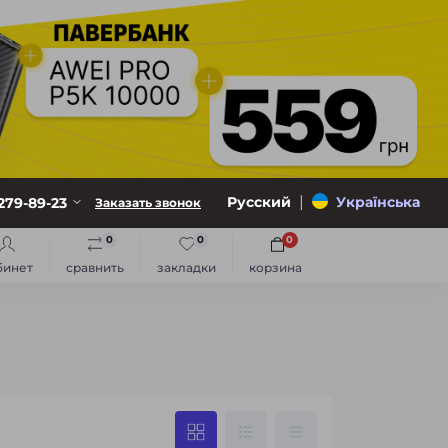
|
Русский
Українська
279-89-23
Заказать звонок
0
0
0
бинет
сравнить
закладки
корзина