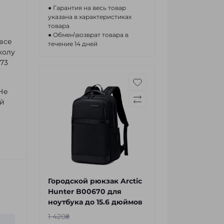
● Гарантия на весь товар
указана в характеристиках
товара
● Обмен\возврат товара в
все
течение 14 дней
колу
,73
 Не
ой
Городской рюкзак Arctic
Hunter B00670 для
ноутбука до 15.6 дюймов
1 420₴