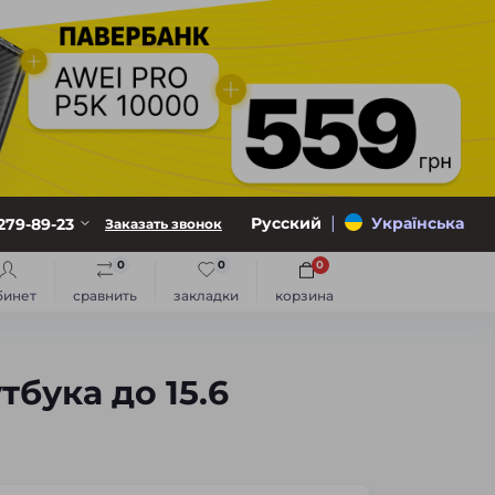
|
Русский
Українська
279-89-23
Заказать звонок
0
0
0
бинет
сравнить
закладки
корзина
тбука до 15.6