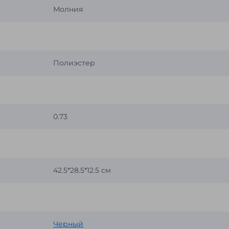
Молния
Полиэстер
0.73
42.5*28.5*12.5 см
Черный