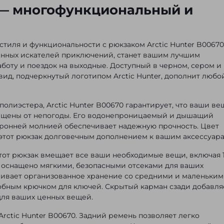
0 — многофункциональный и
стиля и функциональности с рюкзаком Arctic Hunter B00670
енных искателей приключений, станет вашим лучшим
боту и поездок на выходные. Доступный в черном, сером и
вид, подчеркнутый логотипом Arctic Hunter, дополнит любо
олиэстера, Arctic Hunter B00670 гарантирует, что ваши ве
ащищены от непогоды. Его водонепроницаемый и дышащий
оронней молнией обеспечивает надежную прочность. Цвет
 этот рюкзак долговечным дополнением к вашим аксессуара
тот рюкзак вмещает все ваши необходимые вещи, включая 1
 оснащено мягкими, безопасными отсеками для ваших
чивает организованное хранение со средними и маленьки
обным крючком для ключей. Скрытый карман сзади добавля
для ваших ценных вещей.
Arctic Hunter B00670. Задний ремень позволяет легко