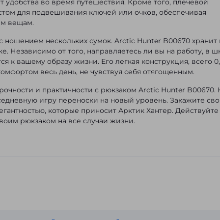
ет удобства во время путешествия. Кроме того, плечевой
стом для подвешивания ключей или очков, обеспечивая
ым вещам.
 ношением нескольких сумок. Arctic Hunter B00670 хранит 
е. Независимо от того, направляетесь ли вы на работу, в ш
ся к вашему образу жизни. Его легкая конструкция, всего 0
с комфортом весь день, не чувствуя себя отягощенным.
рочности и практичности с рюкзаком Arctic Hunter B00670.
седневную игру переноски на новый уровень. Закажите св
егантностью, которые приносит Арктик Хантер. Действуйте
своим рюкзаком на все случаи жизни.