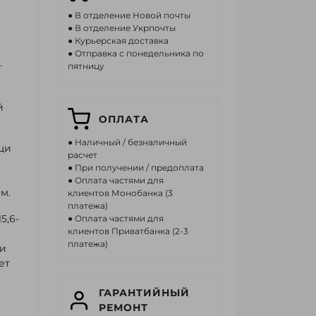
● В отделение Новой почты
● В отделение Укрпочты
● Курьерская доставка
● Отправка с понедельника по
.
пятницу
й
ОПЛАТА
● Наличный / безналичный
щи
расчет
● При получении / предоплата
● Оплата частями для
м.
клиентов Монобанка (3
платежа)
5,6-
● Оплата частями для
клиентов Приватбанка (2-3
платежа)
ми
ет
ГАРАНТИЙНЫЙ
РЕМОНТ