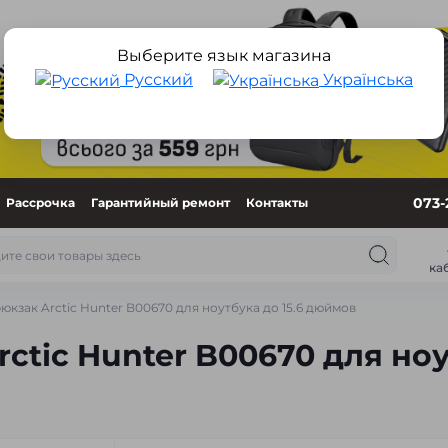
Выберите язык магазина
Русский
Українська
073-
Рассрочка
Гарантийный ремонт
Контакты
ка
юкзак Arctic Hunter B00670 для ноутбука до 15.6 дюймов
ctic Hunter B00670 для ноу