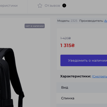
теристики
Отзывов
1
Модель:
2325
Производитель:
A
нет в наличии
1 420₴
1 315₴
Уведомить о наличи
Характеристики:
(Смотреть
Вид
Спинка