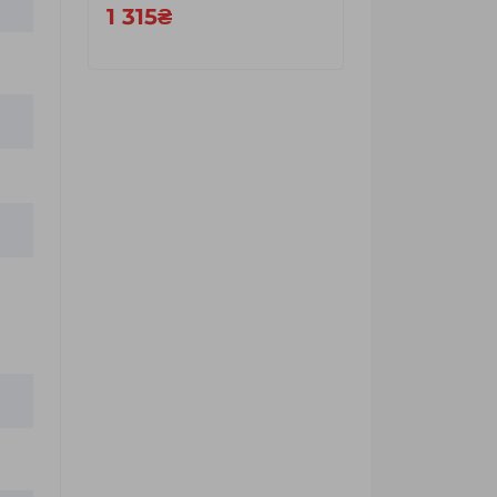
1 315₴