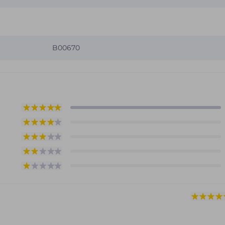
B00670