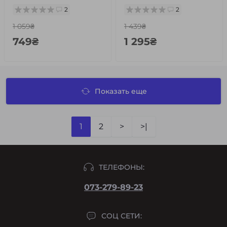
2
2
1 059₴
1 439₴
749₴
1 295₴
Показать еще
1
2
>
>|
ТЕЛЕФОНЫ:
073-279-89-23
СОЦ СЕТИ: