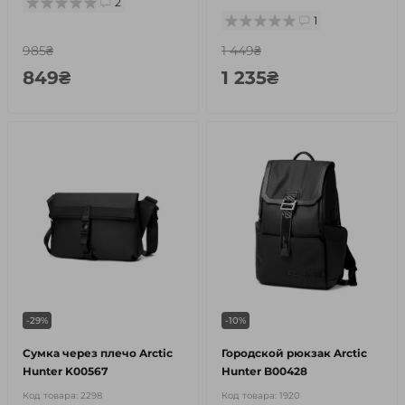
2
1
985₴
1 449₴
849₴
1 235₴
-29%
-10%
Сумка через плечо Arctic
Городской рюкзак Arctic
Hunter K00567
Hunter B00428
Код товара:
2298
Код товара:
1920