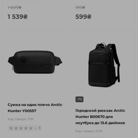
1 699₴
919₴
1 539₴
599₴
-7%
Сумка на одно плечо Arctic
Городской рюкзак Arctic
Hunter Y00557
Hunter B00670 для
Код товара:
2191
ноутбука до 15.6 дюймов
1
Код товара:
2325