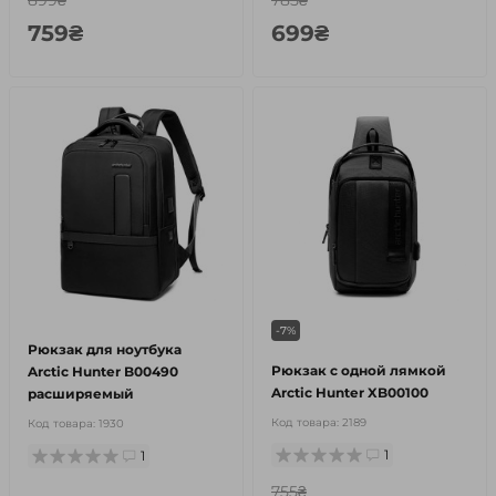
899₴
785₴
759₴
699₴
-7%
Рюкзак для ноутбука
Рюкзак с одной лямкой
Arctic Hunter B00490
Arctic Hunter XB00100
расширяемый
Код товара:
2189
Код товара:
1930
1
1
755₴