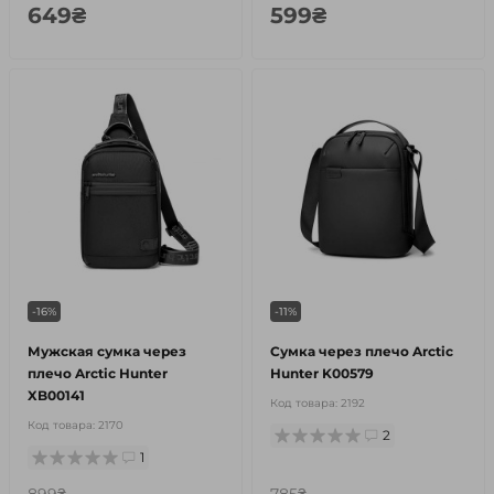
649₴
599₴
-16%
-11%
Мужская сумка через
Сумка через плечо Arctic
плечо Arctic Hunter
Hunter K00579
XB00141
Код товара:
2192
Код товара:
2170
2
1