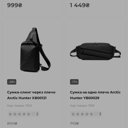
999₴
1 449₴
-28%
-17%
Сумка-слинг через плечо
Сумка на одно плечо Arctic
Arctic Hunter XB00121
Hunter YB00029
Код товара:
1929
Код товара:
1918
2
3
899₴
719₴