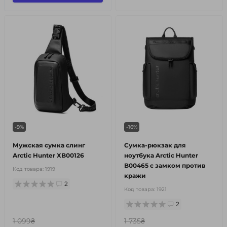
-9%
-16%
Мужская сумка слинг
Сумка-рюкзак для
Arctic Hunter XB00126
ноутбука Arctic Hunter
B00465 с замком против
Код товара:
1919
кражи
2
Код товара:
1921
2
1 099₴
1 735₴