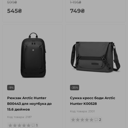
599₴
1 195₴
545₴
749₴
-9%
-35%
Рюкзак Arctic Hunter
Сумка кросс боди Arctic
B00443 для ноутбука до
Hunter K00528
15.6 дюймов
Код товара:
2301
Код товара:
2187
2
1