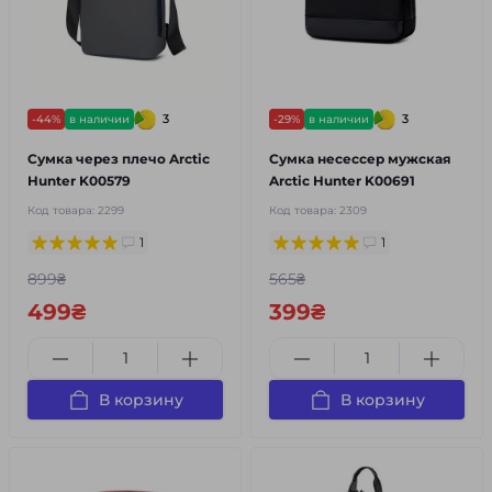
3
3
-44%
в наличии
-29%
в наличии
Сумка через плечо Arctic
Сумка несессер мужская
Hunter K00579
Arctic Hunter K00691
Код товара:
2299
Код товара:
2309
1
1
899₴
565₴
499₴
399₴
В корзину
В корзину