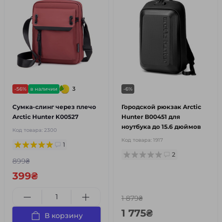
3
-56%
в наличии
-6%
Сумка-слинг через плечо
Городской рюкзак Arctic
Arctic Hunter K00527
Hunter B00451 для
ноутбука до 15.6 дюймов
Код товара:
2300
Код товара:
1917
1
2
899₴
399₴
1 879₴
1 775₴
В корзину