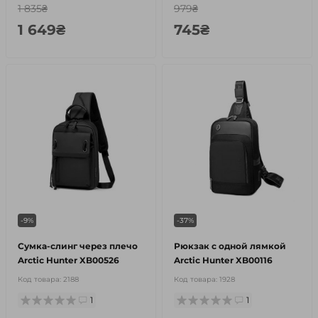
1 835₴
979₴
1 649₴
745₴
-9%
-37%
Сумка-слинг через плечо
Рюкзак с одной лямкой
Arctic Hunter XB00526
Arctic Hunter XB00116
Код товара:
2188
Код товара:
1928
1
1