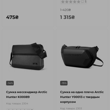
1
1 420₴
475₴
1 315₴
-14%
-15%
Сумка мессенджер Arctic
Сумка на одно плечо Arctic
Hunter K00089
Hunter Y00013 с твердым
корпусом
Код товара:
2304
Код товара:
2303