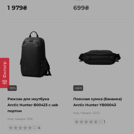
1 979₴
699₴
Фильтр
-10%
-24%
Рюкзак для ноутбука
Поясная сумка (бананка)
Arctic Hunter B00423 c usb
Arctic Hunter YB00043
портом
Код товара:
2302
Код товара:
1916
1
4