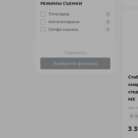
РЕЖИМЫ СЪЕМКИ
Timelapse
1
Автопанорама
1
Селфи съемка
1
Сбросить
Выберите фильтры
Ста
сма
сте
MX
Код т
3 