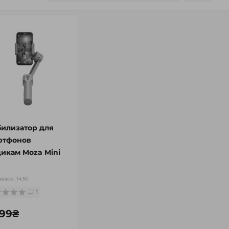
билизатор для
ртфонов
дикам Moza Mini
овара:
1430
1
399₴