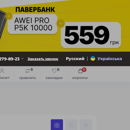
|
Русский
Українська
279-89-23
Заказать звонок
0
0
0
бинет
сравнить
закладки
корзина