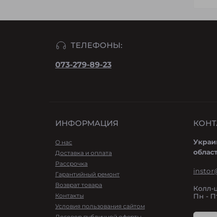
ТЕЛЕФОНЫ:
073-279-89-23
ИНФОРМАЦИЯ
КОНТ
Украи
О нас
облас
Доставка и оплата
Рассрочка
instor
Гарантийный ремонт
Возврат товара
Колл-
Контакты
Пн - Пт
Условия пользования сайтом
Договор публичной оферты