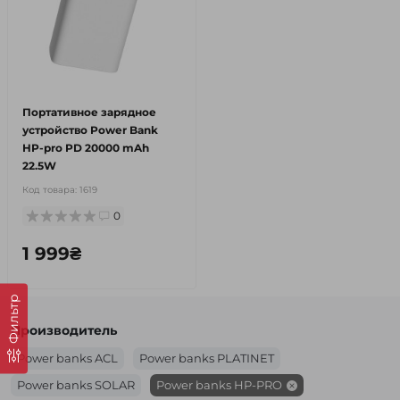
Портативное зарядное
устройство Power Bank
HP-pro PD 20000 mAh
22.5W
Код товара:
1619
0
1 999₴
Фильтр
Производитель
Power banks ACL
Power banks PLATINET
Power banks SOLAR
Power banks HP-PRO