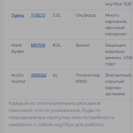
ноутбук 15,6”
3.5L
Оксфорд
Много
Tigernu
T-S8173
карманов,
прочный
материал
Mark
8.5L
Винил
Защищен
MR7039
Ryden
кодовым
замком, USB
порт
Arctic
6L
Полиэстер
Элегантный,
XB00116
Hunter
900D
скрытый
карман
застежке
Каждый из этих маленьких рюкзаков
приносит что-то уникальное, будь то
повседневные прогулки или потребность
захватить с собой ноутбук для работы.