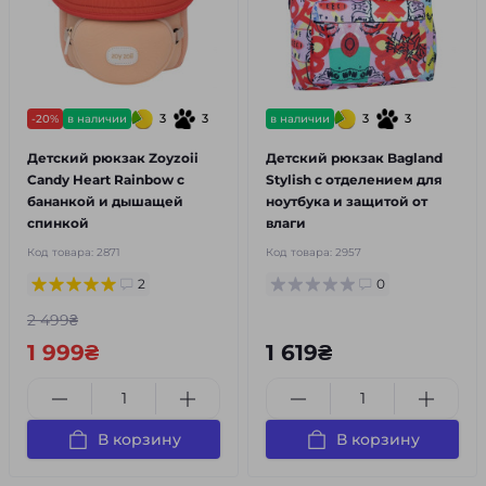
3
3
3
3
-20%
в наличии
в наличии
Детский рюкзак Zoyzoii
Детский рюкзак Bagland
Candy Heart Rainbow с
Stylish с отделением для
бананкой и дышащей
ноутбука и защитой от
спинкой
влаги
Код товара:
2871
Код товара:
2957
2
0
2 499₴
1 999₴
1 619₴
В корзину
В корзину