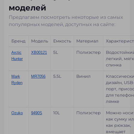
моделей
Предлагаем посмотреть некоторые из самых
популярных моделей, доступных на сайте:
Бренд
Модель
Емкость
Материал
Характерис
5L
Полиэстер
Водостойкий
Arctic
XB00121
легкий, мяг
Hunter
спинка
5.5L
Винил
Классическ
Mark
MR7056
дизайн, USB
Ryden
порт, присо
для телефон
лямке
10L
Полиэстер
Можно носи
Ozuko
9490S
как сумку и
как рюкзак,
вмещает