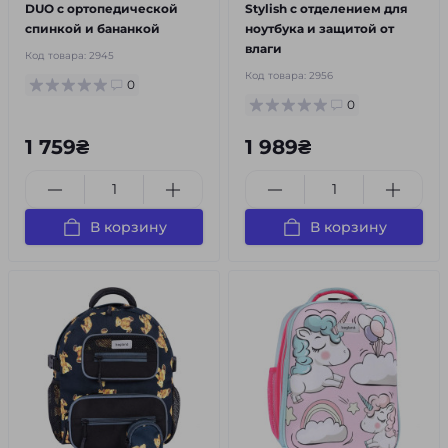
DUO с ортопедической
Stylish с отделением для
спинкой и бананкой
ноутбука и защитой от
влаги
Код товара:
2945
Код товара:
2956
0
0
1 759₴
1 989₴
В корзину
В корзину