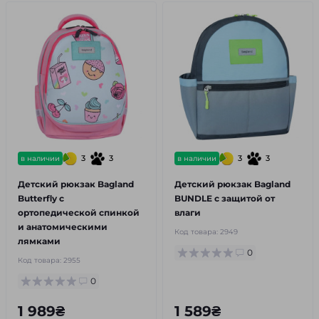
3
3
3
3
в наличии
в наличии
Детский рюкзак Bagland
Детский рюкзак Bagland
Butterfly с
BUNDLE с защитой от
ортопедической спинкой
влаги
и анатомическими
Код товара:
2949
лямками
0
Код товара:
2955
0
1 989₴
1 589₴