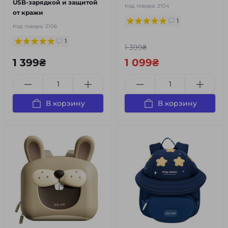
USB-зарядкой и защитой
Код товара:
2104
от кражи
1
Код товара:
2106
1
1 399₴
1 399₴
1 099₴
В корзину
В корзину