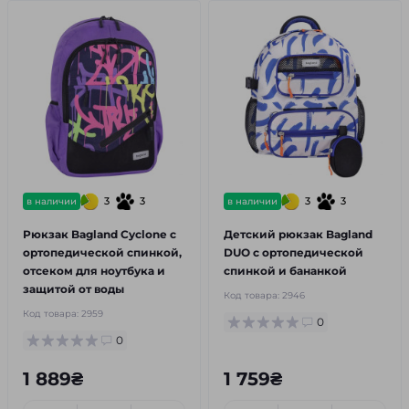
3
3
3
3
в наличии
в наличии
Рюкзак Bagland Cyclone с
Детский рюкзак Bagland
ортопедической спинкой,
DUO с ортопедической
отсеком для ноутбука и
спинкой и бананкой
защитой от воды
Код товара:
2946
Код товара:
2959
0
0
1 889₴
1 759₴