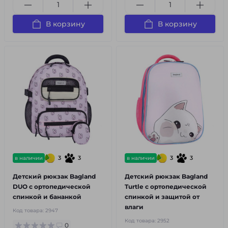
В корзину
В корзину
3
3
3
3
в наличии
в наличии
Детский рюкзак Bagland
Детский рюкзак Bagland
DUO с ортопедической
Turtle с ортопедической
спинкой и бананкой
спинкой и защитой от
влаги
Код товара:
2947
Код товара:
2952
0