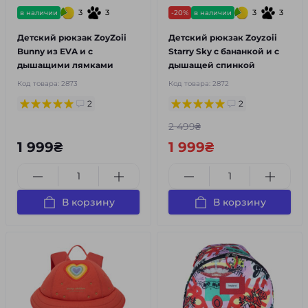
3
3
3
3
в наличии
-20%
в наличии
Детский рюкзак ZoyZoii
Детский рюкзак Zoyzoii
Bunny из EVA и с
Starry Sky с бананкой и с
дышащими лямками
дышащей спинкой
Код товара:
2873
Код товара:
2872
2
2
2 499₴
1 999₴
1 999₴
В корзину
В корзину