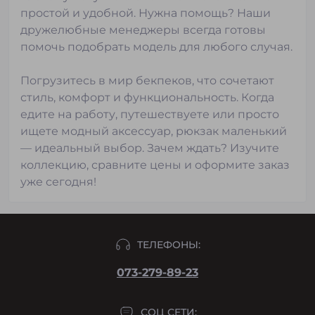
простой и удобной. Нужна помощь? Наши
дружелюбные менеджеры всегда готовы
помочь подобрать модель для любого случая.
Погрузитесь в мир бекпеков, что сочетают
стиль, комфорт и функциональность. Когда
едите на работу, путешествуете или просто
ищете модный аксессуар, рюкзак маленький
— идеальный выбор. Зачем ждать? Изучите
коллекцию, сравните цены и оформите заказ
уже сегодня!
ТЕЛЕФОНЫ:
073-279-89-23
СОЦ СЕТИ: