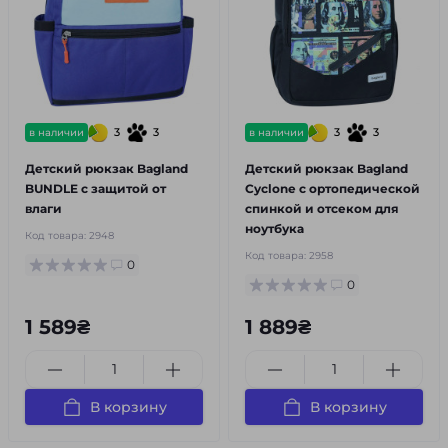
3
3
3
3
в наличии
в наличии
Детский рюкзак Bagland
Детский рюкзак Bagland
BUNDLE с защитой от
Cyclone с ортопедической
влаги
спинкой и отсеком для
ноутбука
Код товара:
2948
Код товара:
2958
0
0
1 589₴
1 889₴
В корзину
В корзину