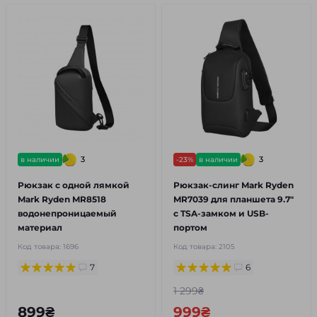
3
3
в наличии
-23%
в наличии
Рюкзак с одной лямкой
Рюкзак-слинг Mark Ryden
Mark Ryden MR8518
MR7039 для планшета 9.7"
водонепроницаемый
с TSA-замком и USB-
материал
портом
Код товара:
1696
Код товара:
2105
7
6
1 299₴
899₴
999₴