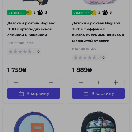
3
3
3
3
в наличии
в наличии
Детский рюкзак Bagland
Детский рюкзак Bagland
DUO с ортопедической
Turtle Тиффани с
спинкой и бананкой
анатомическими лямками
и защитой от влаги
Код товара:
2944
Код товара:
2951
0
0
1 759₴
1 889₴
В корзину
В корзину