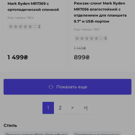
Рюкзак-слинг Mark Ryden
Mark Ryden MR7369 с
MR7056 влагостойкий с
ортопедической спинкой
отделением для планшета
Код товара:
1854
9.7” и USB-портом
2
Код товара:
1967
5
1 149₴
1 499₴
899₴
Показать еще
1
2
>
>|
Стиль
Рюкзак для работы/для офиса
Спортивные рюкзаки