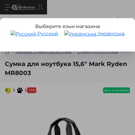
Все о товаре
Характеристики
Отзывов
2
Выберите язык магазина
Русский
Українська
Рюкзаки, сумки и аксессуары
Сумки для ноутбуков
Сумка
Сумка для ноутбука 15,6" Mark Ryden
MR8003
3
3
-17%
есть в наличии