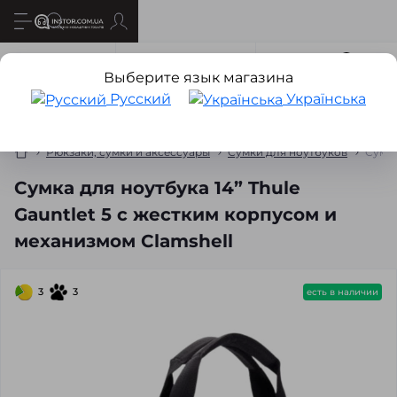
Все о товаре
Характеристики
Отзывов
0
Выберите язык магазина
Русский
Українська
Рюкзаки, сумки и аксессуары
Сумки для ноутбуков
Сумка
Сумка для ноутбука 14” Thule
Gauntlet 5 с жестким корпусом и
механизмом Clamshell
3
3
есть в наличии