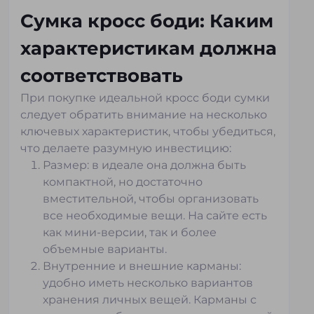
Сумка кросс боди женская
Сумки кросс-боди Ozuko
Сумка кросс боди: Каким
Сумки кросс-боди Mark Ryden
характеристикам должна
Сумки кросс-боди Bison Denim
Сумки кросс-боди Arctic Hunter
соответствовать
Сумки кросс боди большие
Мужская сумка слинг
При покупке идеальной кросс боди сумки
Сумка кросс боди мужская
следует обратить внимание на несколько
ключевых характеристик, чтобы убедиться,
Бананки (сумки на пояс) для женщин
что делаете разумную инвестицию:
Бананки (сумки на пояс) для мужчин
Размер: в идеале она должна быть
компактной, но достаточно
вместительной, чтобы организовать
все необходимые вещи. На сайте есть
как мини-версии, так и более
объемные варианты.
Внутренние и внешние карманы:
удобно иметь несколько вариантов
хранения личных вещей. Карманы с