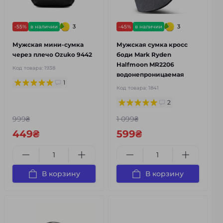
3
3
-55%
в наличии
-45%
в наличии
Мужская мини-сумка
Мужская сумка кросс
через плечо Ozuko 9442
боди Mark Ryden
Halfmoon MR2206
Код товара:
1938
водонепроницаемая
1
Код товара:
1841
2
999₴
1 099₴
449₴
599₴
В корзину
В корзину