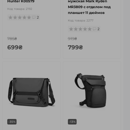
Hunter K00579
мужская Mark Ryden
MR3809 с отделом под
Код товара:
2192
планшет 11 дюймов
2
Код товара:
2277
2
785₴
919₴
699₴
799₴
-35%
-13%