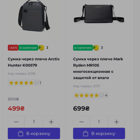
3
3
-44%
в наличии
в наличии
Сумка через плечо Arctic
Сумка через плечо Mark
Hunter K00579
Ryden MR105
многосекционная с
Код товара:
2299
защитой от влаги
1
Код товара:
2371
4
899₴
499₴
699₴
В корзину
В корзину