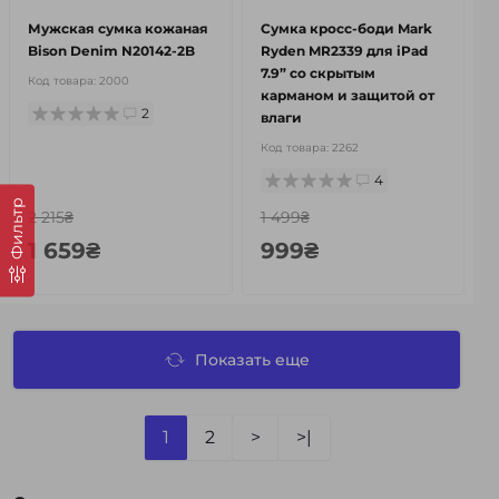
Мужская сумка кожаная
Сумка кросс-боди Mark
Bison Denim N20142-2B
Ryden MR2339 для iPad
7.9” со скрытым
Код товара:
2000
карманом и защитой от
2
влаги
Код товара:
2262
4
Фильтр
2 215₴
1 499₴
1 659₴
999₴
Показать еще
1
2
>
>|