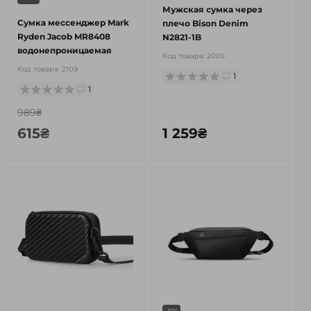
Мужская сумка через
Сумка мессенджер Mark
плечо Bison Denim
Ryden Jacob MR8408
N2821-1B
водонепроницаемая
Код товара:
2005
Код товара:
2109
1
1
989₴
615₴
1 259₴