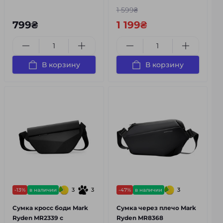
1 599₴
799₴
1 199₴
В корзину
В корзину
3
3
3
-13%
в наличии
-47%
в наличии
Сумка кросс боди Mark
Сумка через плечо Mark
Ryden MR2339 с
Ryden MR8368