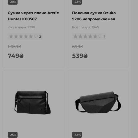
-29%
-23%
Сумка через плечо Arctic
Поясная сумка Ozuko
Hunter K00567
9206 непромокаемая
Код товара:
2298
Код товара:
1945
2
1
1 059₴
699₴
749₴
539₴
-25%
-33%