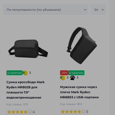
3
в наличии
-25%
в наличии
3
3
Сумка кроссбоди Mark
Мужская сумка через
Ryden MR8028 для
плечо Mark Ryden
планшета 7.9"
MR8893 с USB-портами
водонепроницаемая
Код товара:
1853
Код товара:
1972
5
4