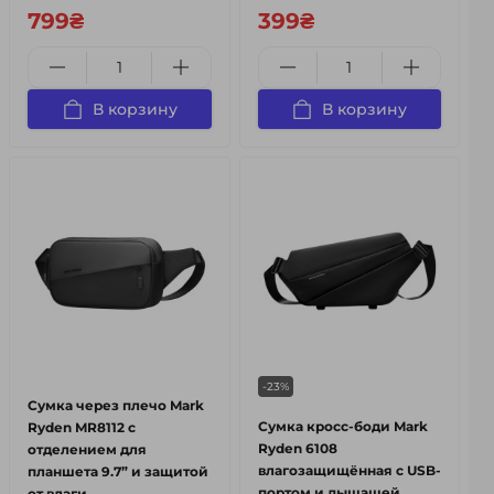
799₴
399₴
В корзину
В корзину
-23%
Сумка через плечо Mark
Сумка кросс-боди Mark
Ryden MR8112 с
Ryden 6108
отделением для
влагозащищённая с USB-
планшета 9.7” и защитой
портом и дышащей
от влаги