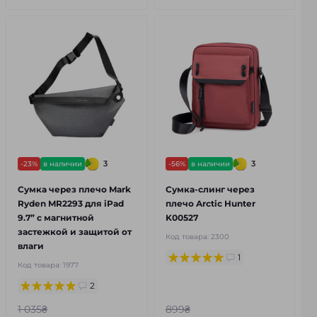
3
3
-23%
в наличии
-56%
в наличии
Сумка через плечо Mark
Сумка-слинг через
Ryden MR2293 для iPad
плечо Arctic Hunter
9.7” с магнитной
K00527
застежкой и защитой от
Код товара:
2300
влаги
1
Код товара:
1977
2
1 035₴
899₴