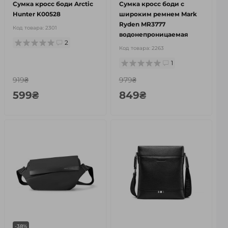
Сумка кросс боди Arctic
Сумка кросс боди с
Hunter K00528
широким ремнем Mark
Ryden MR3777
Код товара:
2301
водонепроницаемая
2
Код товара:
2263
1
919₴
979₴
599₴
849₴
-38%