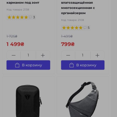
карманом под зонт
влагозащищённая
многосекционная с
Код товара:
2138
органайзером
3
Код товара:
2108
5
1 725₴
1 499₴
1 499₴
799₴
В корзину
В корзину