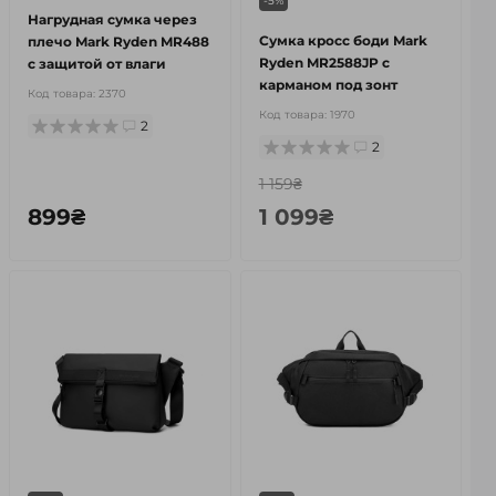
-5%
Нагрудная сумка через
Сумка кросс боди Mark
плечо Mark Ryden MR488
Ryden MR2588JP с
с защитой от влаги
карманом под зонт
Код товара:
2370
Код товара:
1970
2
2
1 159₴
899₴
1 099₴